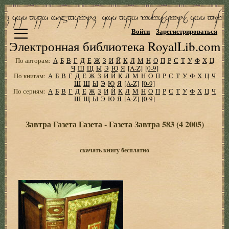
Войти
Зарегистрироваться
Электронная библиотека RoyalLib.com
По авторам:
А
Б
В
Г
Д
Е
Ж
З
И
Й
К
Л
М
Н
О
П
Р
С
Т
У
Ф
Х
Ц
Ч
Ш
Щ
Ы
Э
Ю
Я
[A-Z]
[0-9]
По книгам:
А
Б
В
Г
Д
Е
Ж
З
И
Й
К
Л
М
Н
О
П
Р
С
Т
У
Ф
Х
Ц
Ч
Ш
Щ
Ы
Э
Ю
Я
[A-Z]
[0-9]
По сериям:
А
Б
В
Г
Д
Е
Ж
З
И
Й
К
Л
М
Н
О
П
Р
С
Т
У
Ф
Х
Ц
Ч
Ш
Щ
Ы
Э
Ю
Я
[A-Z]
[0-9]
Завтра Газета Газета - Газета Завтра 583 (4 2005)
скачать книгу бесплатно