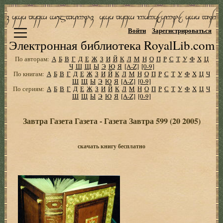
Войти
Зарегистрироваться
Электронная библиотека RoyalLib.com
По авторам:
А
Б
В
Г
Д
Е
Ж
З
И
Й
К
Л
М
Н
О
П
Р
С
Т
У
Ф
Х
Ц
Ч
Ш
Щ
Ы
Э
Ю
Я
[A-Z]
[0-9]
По книгам:
А
Б
В
Г
Д
Е
Ж
З
И
Й
К
Л
М
Н
О
П
Р
С
Т
У
Ф
Х
Ц
Ч
Ш
Щ
Ы
Э
Ю
Я
[A-Z]
[0-9]
По сериям:
А
Б
В
Г
Д
Е
Ж
З
И
Й
К
Л
М
Н
О
П
Р
С
Т
У
Ф
Х
Ц
Ч
Ш
Щ
Ы
Э
Ю
Я
[A-Z]
[0-9]
Завтра Газета Газета - Газета Завтра 599 (20 2005)
скачать книгу бесплатно