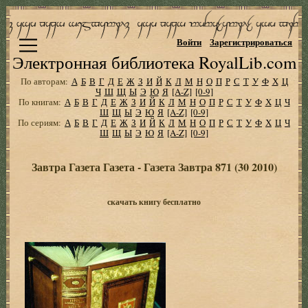
Войти
Зарегистрироваться
Электронная библиотека RoyalLib.com
По авторам:
А
Б
В
Г
Д
Е
Ж
З
И
Й
К
Л
М
Н
О
П
Р
С
Т
У
Ф
Х
Ц
Ч
Ш
Щ
Ы
Э
Ю
Я
[A-Z]
[0-9]
По книгам:
А
Б
В
Г
Д
Е
Ж
З
И
Й
К
Л
М
Н
О
П
Р
С
Т
У
Ф
Х
Ц
Ч
Ш
Щ
Ы
Э
Ю
Я
[A-Z]
[0-9]
По сериям:
А
Б
В
Г
Д
Е
Ж
З
И
Й
К
Л
М
Н
О
П
Р
С
Т
У
Ф
Х
Ц
Ч
Ш
Щ
Ы
Э
Ю
Я
[A-Z]
[0-9]
Завтра Газета Газета - Газета Завтра 871 (30 2010)
скачать книгу бесплатно