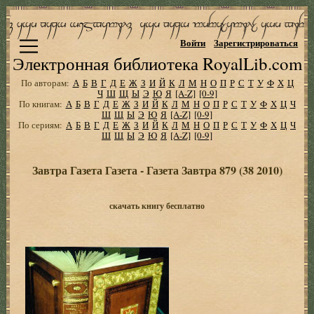
Войти
Зарегистрироваться
Электронная библиотека RoyalLib.com
По авторам:
А
Б
В
Г
Д
Е
Ж
З
И
Й
К
Л
М
Н
О
П
Р
С
Т
У
Ф
Х
Ц
Ч
Ш
Щ
Ы
Э
Ю
Я
[A-Z]
[0-9]
По книгам:
А
Б
В
Г
Д
Е
Ж
З
И
Й
К
Л
М
Н
О
П
Р
С
Т
У
Ф
Х
Ц
Ч
Ш
Щ
Ы
Э
Ю
Я
[A-Z]
[0-9]
По сериям:
А
Б
В
Г
Д
Е
Ж
З
И
Й
К
Л
М
Н
О
П
Р
С
Т
У
Ф
Х
Ц
Ч
Ш
Щ
Ы
Э
Ю
Я
[A-Z]
[0-9]
Завтра Газета Газета - Газета Завтра 879 (38 2010)
скачать книгу бесплатно