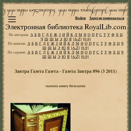
Войти
Зарегистрироваться
Электронная библиотека RoyalLib.com
По авторам:
А
Б
В
Г
Д
Е
Ж
З
И
Й
К
Л
М
Н
О
П
Р
С
Т
У
Ф
Х
Ц
Ч
Ш
Щ
Ы
Э
Ю
Я
[A-Z]
[0-9]
По книгам:
А
Б
В
Г
Д
Е
Ж
З
И
Й
К
Л
М
Н
О
П
Р
С
Т
У
Ф
Х
Ц
Ч
Ш
Щ
Ы
Э
Ю
Я
[A-Z]
[0-9]
По сериям:
А
Б
В
Г
Д
Е
Ж
З
И
Й
К
Л
М
Н
О
П
Р
С
Т
У
Ф
Х
Ц
Ч
Ш
Щ
Ы
Э
Ю
Я
[A-Z]
[0-9]
Завтра Газета Газета - Газета Завтра 896 (3 2011)
скачать книгу бесплатно