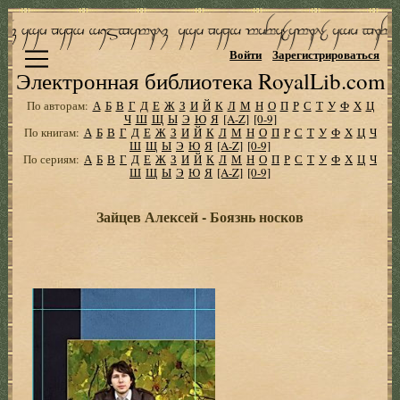
Войти
Зарегистрироваться
Электронная библиотека RoyalLib.com
По авторам:
А
Б
В
Г
Д
Е
Ж
З
И
Й
К
Л
М
Н
О
П
Р
С
Т
У
Ф
Х
Ц
Ч
Ш
Щ
Ы
Э
Ю
Я
[A-Z]
[0-9]
По книгам:
А
Б
В
Г
Д
Е
Ж
З
И
Й
К
Л
М
Н
О
П
Р
С
Т
У
Ф
Х
Ц
Ч
Ш
Щ
Ы
Э
Ю
Я
[A-Z]
[0-9]
По сериям:
А
Б
В
Г
Д
Е
Ж
З
И
Й
К
Л
М
Н
О
П
Р
С
Т
У
Ф
Х
Ц
Ч
Ш
Щ
Ы
Э
Ю
Я
[A-Z]
[0-9]
Зайцев Алексей - Боязнь носков