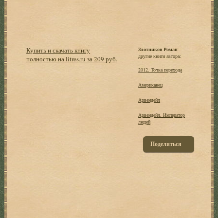
Купить и скачать книгу
Злотников Роман
другие книги автора:
полностью на litres.ru за 209 руб.
2012. Точка перехода
Американец
Арвендейл
Арвендейл. Император
людей
Поделиться