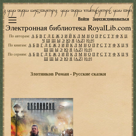
Войти
Зарегистрироваться
Электронная библиотека RoyalLib.com
По авторам:
А
Б
В
Г
Д
Е
Ж
З
И
Й
К
Л
М
Н
О
П
Р
С
Т
У
Ф
Х
Ц
Ч
Ш
Щ
Ы
Э
Ю
Я
[A-Z]
[0-9]
По книгам:
А
Б
В
Г
Д
Е
Ж
З
И
Й
К
Л
М
Н
О
П
Р
С
Т
У
Ф
Х
Ц
Ч
Ш
Щ
Ы
Э
Ю
Я
[A-Z]
[0-9]
По сериям:
А
Б
В
Г
Д
Е
Ж
З
И
Й
К
Л
М
Н
О
П
Р
С
Т
У
Ф
Х
Ц
Ч
Ш
Щ
Ы
Э
Ю
Я
[A-Z]
[0-9]
Злотников Роман - Русские сказки