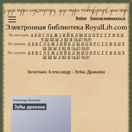
Войти
Зарегистрироваться
Электронная библиотека RoyalLib.com
По авторам:
А
Б
В
Г
Д
Е
Ж
З
И
Й
К
Л
М
Н
О
П
Р
С
Т
У
Ф
Х
Ц
Ч
Ш
Щ
Ы
Э
Ю
Я
[A-Z]
[0-9]
По книгам:
А
Б
В
Г
Д
Е
Ж
З
И
Й
К
Л
М
Н
О
П
Р
С
Т
У
Ф
Х
Ц
Ч
Ш
Щ
Ы
Э
Ю
Я
[A-Z]
[0-9]
По сериям:
А
Б
В
Г
Д
Е
Ж
З
И
Й
К
Л
М
Н
О
П
Р
С
Т
У
Ф
Х
Ц
Ч
Ш
Щ
Ы
Э
Ю
Я
[A-Z]
[0-9]
Золотько Александр - Зубы Дракона