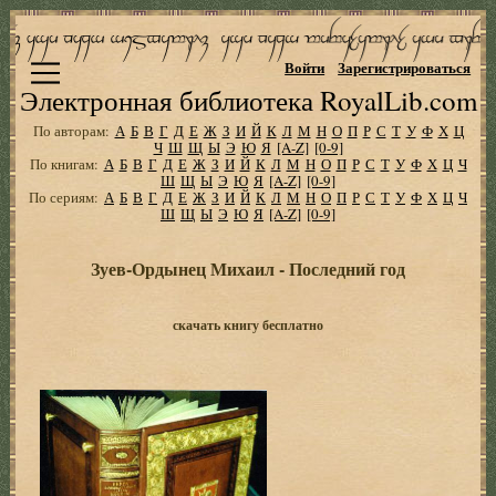
Войти
Зарегистрироваться
Электронная библиотека RoyalLib.com
По авторам:
А
Б
В
Г
Д
Е
Ж
З
И
Й
К
Л
М
Н
О
П
Р
С
Т
У
Ф
Х
Ц
Ч
Ш
Щ
Ы
Э
Ю
Я
[A-Z]
[0-9]
По книгам:
А
Б
В
Г
Д
Е
Ж
З
И
Й
К
Л
М
Н
О
П
Р
С
Т
У
Ф
Х
Ц
Ч
Ш
Щ
Ы
Э
Ю
Я
[A-Z]
[0-9]
По сериям:
А
Б
В
Г
Д
Е
Ж
З
И
Й
К
Л
М
Н
О
П
Р
С
Т
У
Ф
Х
Ц
Ч
Ш
Щ
Ы
Э
Ю
Я
[A-Z]
[0-9]
Зуев-Ордынец Михаил - Последний год
скачать книгу бесплатно