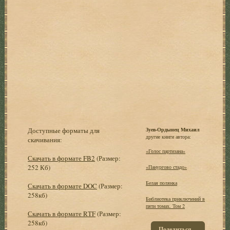
Доступные форматы для
Зуев-Ордынец Михаил
другие книги автора:
скачивания:
«Голос партизана»
Скачать в формате FB2
(Размер:
252 Кб)
«Панургово стадо»
Белая полянка
Скачать в формате DOC
(Размер:
258кб)
Библиотека приключений в
пяти томах. Том 2
Скачать в формате RTF
(Размер:
258кб)
Поделиться