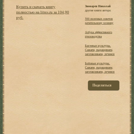
Купить и скачать книгу
Звонарев Николай
другие книги автора:
полностью на litres.ru за 104,90
руб.
500 полезных советов
рачительному хозяину
Азбука эффективного
пчеловодства
Бахчевые культуры.
Сажаем, выращиваем,
заготавливаем, лечимся
Бобовые культуры.
Сажаем, выращиваем,
заготавливаем, лечимся
Поделиться