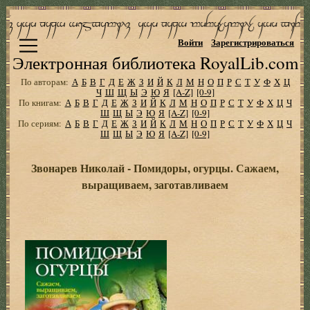
Войти
Зарегистрироваться
Электронная библиотека RoyalLib.com
По авторам:
А
Б
В
Г
Д
Е
Ж
З
И
Й
К
Л
М
Н
О
П
Р
С
Т
У
Ф
Х
Ц
Ч
Ш
Щ
Ы
Э
Ю
Я
[A-Z]
[0-9]
По книгам:
А
Б
В
Г
Д
Е
Ж
З
И
Й
К
Л
М
Н
О
П
Р
С
Т
У
Ф
Х
Ц
Ч
Ш
Щ
Ы
Э
Ю
Я
[A-Z]
[0-9]
По сериям:
А
Б
В
Г
Д
Е
Ж
З
И
Й
К
Л
М
Н
О
П
Р
С
Т
У
Ф
Х
Ц
Ч
Ш
Щ
Ы
Э
Ю
Я
[A-Z]
[0-9]
Звонарев Николай - Помидоры, огурцы. Сажаем,
выращиваем, заготавливаем