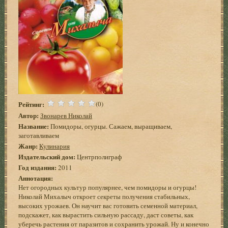
Рейтинг:
(0)
Автор:
Звонарев Николай
Название:
Помидоры, огурцы. Сажаем, выращиваем,
заготавливаем
Жанр:
Кулинария
Издательский дом:
Центрполиграф
Год издания:
2011
Аннотация:
Нет огородных культур популярнее, чем помидоры и огурцы!
Николай Михалыч откроет секреты получения стабильных,
высоких урожаев. Он научит вас готовить семенной материал,
подскажет, как вырастить сильную рассаду, даст советы, как
уберечь растения от паразитов и сохранить урожай. Ну и конечно