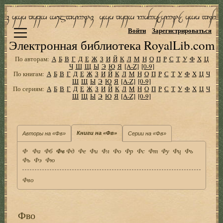
Войти
Зарегистрироваться
Электронная библиотека RoyalLib.com
По авторам:
А
Б
В
Г
Д
Е
Ж
З
И
Й
К
Л
М
Н
О
П
Р
С
Т
У
Ф
Х
Ц
Ч
Ш
Щ
Ы
Э
Ю
Я
[A-Z]
[0-9]
По книгам:
А
Б
В
Г
Д
Е
Ж
З
И
Й
К
Л
М
Н
О
П
Р
С
Т
У
Ф
Х
Ц
Ч
Ш
Щ
Ы
Э
Ю
Я
[A-Z]
[0-9]
По сериям:
А
Б
В
Г
Д
Е
Ж
З
И
Й
К
Л
М
Н
О
П
Р
С
Т
У
Ф
Х
Ц
Ч
Ш
Щ
Ы
Э
Ю
Я
[A-Z]
[0-9]
Книги на «Фв»
Авторы на «Фв»
Серии на «Фв»
Ф
Фа
Фб
Фв
Фд
Фе
Фи
Фл
Фо
Фр
Фс
Фт
Фу
Фц
Фъ
Фь
Фэ
Фю
Фво
Фво