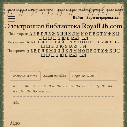
Войти
Зарегистрироваться
Электронная библиотека RoyalLib.com
По авторам:
А
Б
В
Г
Д
Е
Ж
З
И
Й
К
Л
М
Н
О
П
Р
С
Т
У
Ф
Х
Ц
Ч
Ш
Щ
Ы
Э
Ю
Я
[A-Z]
[0-9]
По книгам:
А
Б
В
Г
Д
Е
Ж
З
И
Й
К
Л
М
Н
О
П
Р
С
Т
У
Ф
Х
Ц
Ч
Ш
Щ
Ы
Э
Ю
Я
[A-Z]
[0-9]
По сериям:
А
Б
В
Г
Д
Е
Ж
З
И
Й
К
Л
М
Н
О
П
Р
С
Т
У
Ф
Х
Ц
Ч
Ш
Щ
Ы
Э
Ю
Я
[A-Z]
[0-9]
Книги на «Лд»
Авторы на «Лд»
Серии на «Лд»
Л
Ла
Лб
Лг
Лд
Ле
Лж
Ли
Лл
Лн
Ло
Лс
Лт
Лу
Лх
Лч
Лъ
Лы
Ль
Лэ
Лю
Ля
Лдо
Лдо