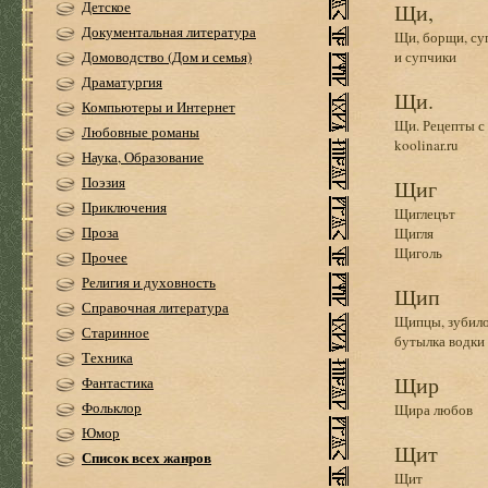
Детское
Щи,
Документальная литература
Щи, борщи, су
Домоводство (Дом и семья)
и супчики
Драматургия
Щи.
Компьютеры и Интернет
Щи. Рецепты с
Любовные романы
koolinar.ru
Наука, Образование
Поэзия
Щиг
Приключения
Щиглецът
Проза
Щигля
Щиголь
Прочее
Религия и духовность
Щип
Справочная литература
Щипцы, зубило
Старинное
бутылка водки
Техника
Щир
Фантастика
Фольклор
Щира любов
Юмор
Щит
Список всех жанров
Щит