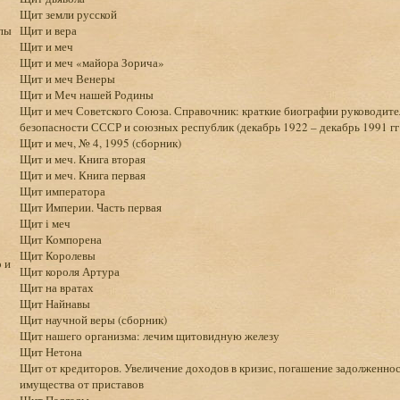
Щит земли русской
пы
Щит и вера
Щит и меч
Щит и меч «майора Зорича»
Щит и меч Венеры
Щит и Меч нашей Родины
Щит и меч Советского Союза. Справочник: краткие биографии руководите
безопасности СССР и союзных республик (декабрь 1922 – декабрь 1991 гг.
Щит и меч, № 4, 1995 (сборник)
Щит и меч. Книга вторая
Щит и меч. Книга первая
Щит императора
Щит Империи. Часть первая
Щит і меч
Щит Компорена
Щит Королевы
 и
Щит короля Артура
Щит на вратах
Щит Найнавы
Щит научной веры (сборник)
Щит нашего организма: лечим щитовидную железу
Щит Нетона
Щит от кредиторов. Увеличение доходов в кризис, погашение задолженнос
имущества от приставов