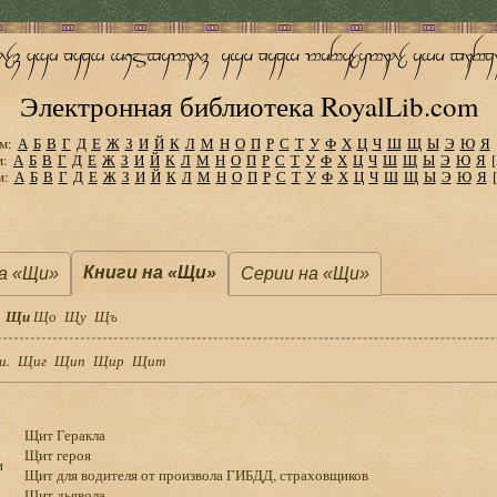
Электронная библиотека RoyalLib.com
м:
А
Б
В
Г
Д
Е
Ж
З
И
Й
К
Л
М
Н
О
П
Р
С
Т
У
Ф
Х
Ц
Ч
Ш
Щ
Ы
Э
Ю
Я
м:
А
Б
В
Г
Д
Е
Ж
З
И
Й
К
Л
М
Н
О
П
Р
С
Т
У
Ф
Х
Ц
Ч
Ш
Щ
Ы
Э
Ю
Я
м:
А
Б
В
Г
Д
Е
Ж
З
И
Й
К
Л
М
Н
О
П
Р
С
Т
У
Ф
Х
Ц
Ч
Ш
Щ
Ы
Э
Ю
Я
Книги на «Щи»
а «Щи»
Серии на «Щи»
Щи
Що
Щу
Щъ
и.
Щиг
Щип
Щир
Щит
Щит Геракла
Щит героя
и
Щит для водителя от произвола ГИБДД, страховщиков
Щит дьявола