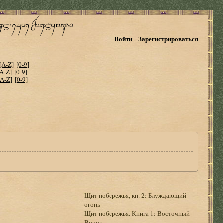
Войти
Зарегистрироваться
[A-Z]
[0-9]
[A-Z]
[0-9]
[A-Z]
[0-9]
Щит побережья, кн. 2: Блуждающий
огонь
Щит побережья. Книга 1: Восточный
Ворон