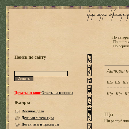
По автора
По книга
По серия
Поиск по сайту
Авторы н
Ща
Щв
Ще
Цитаты из книг
Ответы на вопросы
Щи
Щи,
Щ
Жанры
Военное дело
Щи
Деловая литература
Щи республик
Детективы и Триллеры