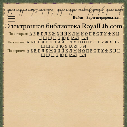
Войти
Зарегистрироваться
Электронная библиотека RoyalLib.com
По авторам:
А
Б
В
Г
Д
Е
Ж
З
И
Й
К
Л
М
Н
О
П
Р
С
Т
У
Ф
Х
Ц
Ч
Ш
Щ
Ы
Э
Ю
Я
[A-Z]
[0-9]
По книгам:
А
Б
В
Г
Д
Е
Ж
З
И
Й
К
Л
М
Н
О
П
Р
С
Т
У
Ф
Х
Ц
Ч
Ш
Щ
Ы
Э
Ю
Я
[A-Z]
[0-9]
По сериям:
А
Б
В
Г
Д
Е
Ж
З
И
Й
К
Л
М
Н
О
П
Р
С
Т
У
Ф
Х
Ц
Ч
Ш
Щ
Ы
Э
Ю
Я
[A-Z]
[0-9]