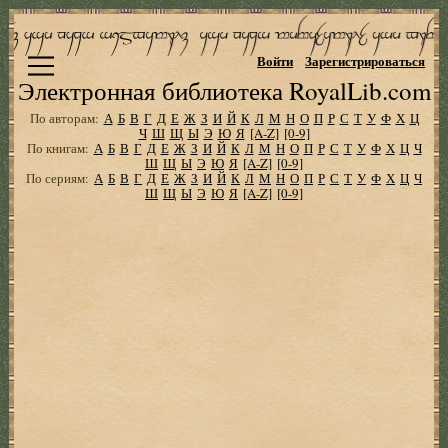
Войти
Зарегистрироваться
Электронная библиотека RoyalLib.com
По авторам:
А
Б
В
Г
Д
Е
Ж
З
И
Й
К
Л
М
Н
О
П
Р
С
Т
У
Ф
Х
Ц
Ч
Ш
Щ
Ы
Э
Ю
Я
[A-Z]
[0-9]
По книгам:
А
Б
В
Г
Д
Е
Ж
З
И
Й
К
Л
М
Н
О
П
Р
С
Т
У
Ф
Х
Ц
Ч
Ш
Щ
Ы
Э
Ю
Я
[A-Z]
[0-9]
По сериям:
А
Б
В
Г
Д
Е
Ж
З
И
Й
К
Л
М
Н
О
П
Р
С
Т
У
Ф
Х
Ц
Ч
Ш
Щ
Ы
Э
Ю
Я
[A-Z]
[0-9]