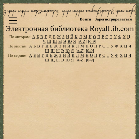
Войти
Зарегистрироваться
Электронная библиотека RoyalLib.com
По авторам:
А
Б
В
Г
Д
Е
Ж
З
И
Й
К
Л
М
Н
О
П
Р
С
Т
У
Ф
Х
Ц
Ч
Ш
Щ
Ы
Э
Ю
Я
[A-Z]
[0-9]
По книгам:
А
Б
В
Г
Д
Е
Ж
З
И
Й
К
Л
М
Н
О
П
Р
С
Т
У
Ф
Х
Ц
Ч
Ш
Щ
Ы
Э
Ю
Я
[A-Z]
[0-9]
По сериям:
А
Б
В
Г
Д
Е
Ж
З
И
Й
К
Л
М
Н
О
П
Р
С
Т
У
Ф
Х
Ц
Ч
Ш
Щ
Ы
Э
Ю
Я
[A-Z]
[0-9]