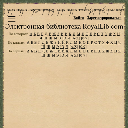
Войти
Зарегистрироваться
Электронная библиотека RoyalLib.com
По авторам:
А
Б
В
Г
Д
Е
Ж
З
И
Й
К
Л
М
Н
О
П
Р
С
Т
У
Ф
Х
Ц
Ч
Ш
Щ
Ы
Э
Ю
Я
[A-Z]
[0-9]
По книгам:
А
Б
В
Г
Д
Е
Ж
З
И
Й
К
Л
М
Н
О
П
Р
С
Т
У
Ф
Х
Ц
Ч
Ш
Щ
Ы
Э
Ю
Я
[A-Z]
[0-9]
По сериям:
А
Б
В
Г
Д
Е
Ж
З
И
Й
К
Л
М
Н
О
П
Р
С
Т
У
Ф
Х
Ц
Ч
Ш
Щ
Ы
Э
Ю
Я
[A-Z]
[0-9]