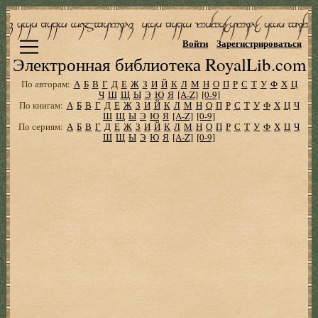
Войти
Зарегистрироваться
Электронная библиотека RoyalLib.com
По авторам:
А
Б
В
Г
Д
Е
Ж
З
И
Й
К
Л
М
Н
О
П
Р
С
Т
У
Ф
Х
Ц
Ч
Ш
Щ
Ы
Э
Ю
Я
[A-Z]
[0-9]
По книгам:
А
Б
В
Г
Д
Е
Ж
З
И
Й
К
Л
М
Н
О
П
Р
С
Т
У
Ф
Х
Ц
Ч
Ш
Щ
Ы
Э
Ю
Я
[A-Z]
[0-9]
По сериям:
А
Б
В
Г
Д
Е
Ж
З
И
Й
К
Л
М
Н
О
П
Р
С
Т
У
Ф
Х
Ц
Ч
Ш
Щ
Ы
Э
Ю
Я
[A-Z]
[0-9]