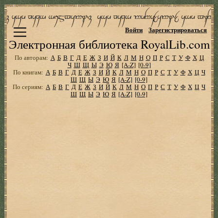
Войти
Зарегистрироваться
Электронная библиотека RoyalLib.com
По авторам:
А
Б
В
Г
Д
Е
Ж
З
И
Й
К
Л
М
Н
О
П
Р
С
Т
У
Ф
Х
Ц
Ч
Ш
Щ
Ы
Э
Ю
Я
[A-Z]
[0-9]
По книгам:
А
Б
В
Г
Д
Е
Ж
З
И
Й
К
Л
М
Н
О
П
Р
С
Т
У
Ф
Х
Ц
Ч
Ш
Щ
Ы
Э
Ю
Я
[A-Z]
[0-9]
По сериям:
А
Б
В
Г
Д
Е
Ж
З
И
Й
К
Л
М
Н
О
П
Р
С
Т
У
Ф
Х
Ц
Ч
Ш
Щ
Ы
Э
Ю
Я
[A-Z]
[0-9]