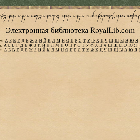
Электронная библиотека RoyalLib.com
м:
А
Б
В
Г
Д
Е
Ж
З
И
Й
К
Л
М
Н
О
П
Р
С
Т
У
Ф
Х
Ц
Ч
Ш
Щ
Ы
Э
Ю
Я
м:
А
Б
В
Г
Д
Е
Ж
З
И
Й
К
Л
М
Н
О
П
Р
С
Т
У
Ф
Х
Ц
Ч
Ш
Щ
Ы
Э
Ю
Я
м:
А
Б
В
Г
Д
Е
Ж
З
И
Й
К
Л
М
Н
О
П
Р
С
Т
У
Ф
Х
Ц
Ч
Ш
Щ
Ы
Э
Ю
Я