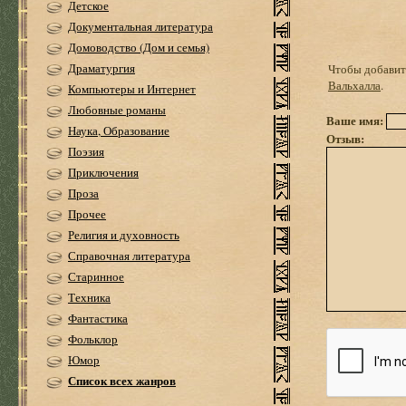
Детское
Документальная литература
Домоводство (Дом и семья)
Драматургия
Чтобы добавить
Вальхалла
.
Компьютеры и Интернет
Любовные романы
Ваше имя:
Наука, Образование
Отзыв:
Поэзия
Приключения
Проза
Прочее
Религия и духовность
Справочная литература
Старинное
Техника
Фантастика
Фольклор
Юмор
Список всех жанров