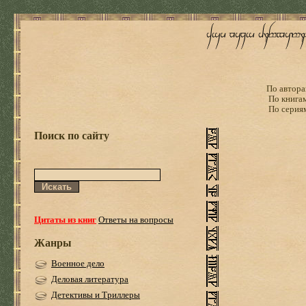
По автора
По книга
По серия
Поиск по сайту
Цитаты из книг
Ответы на вопросы
Жанры
Военное дело
Деловая литература
Детективы и Триллеры