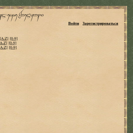
Войти
Зарегистрироваться
[A-Z]
[0-9]
[A-Z]
[0-9]
[A-Z]
[0-9]