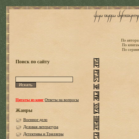
По автора
По книга
По серия
Поиск по сайту
Цитаты из книг
Ответы на вопросы
Жанры
Военное дело
Деловая литература
Детективы и Триллеры