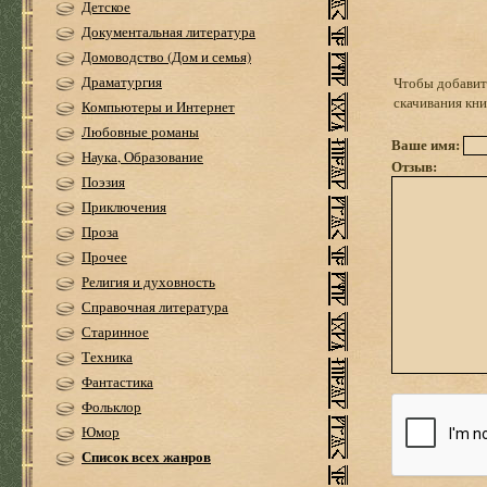
Детское
Документальная литература
Домоводство (Дом и семья)
Драматургия
Чтобы добавить
скачивания кн
Компьютеры и Интернет
Любовные романы
Ваше имя:
Наука, Образование
Отзыв:
Поэзия
Приключения
Проза
Прочее
Религия и духовность
Справочная литература
Старинное
Техника
Фантастика
Фольклор
Юмор
Список всех жанров