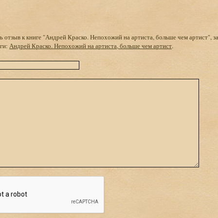
 отзыв к книге "Андрей Краско. Непохожий на артиста, больше чем артист", з
иги:
Андрей Краско. Непохожий на артиста, больше чем артист
.