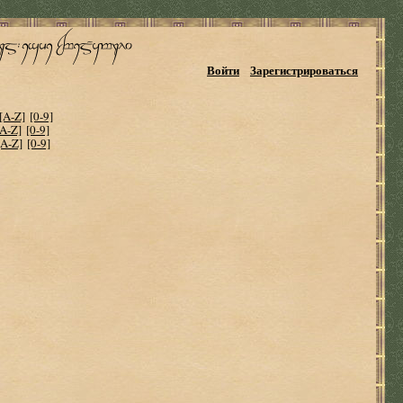
Войти
Зарегистрироваться
[A-Z]
[0-9]
[A-Z]
[0-9]
[A-Z]
[0-9]