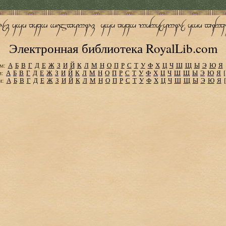
Электронная библиотека RoyalLib.com
м:
А
Б
В
Г
Д
Е
Ж
З
И
Й
К
Л
М
Н
О
П
Р
С
Т
У
Ф
Х
Ц
Ч
Ш
Щ
Ы
Э
Ю
Я
м:
А
Б
В
Г
Д
Е
Ж
З
И
Й
К
Л
М
Н
О
П
Р
С
Т
У
Ф
Х
Ц
Ч
Ш
Щ
Ы
Э
Ю
Я
м:
А
Б
В
Г
Д
Е
Ж
З
И
Й
К
Л
М
Н
О
П
Р
С
Т
У
Ф
Х
Ц
Ч
Ш
Щ
Ы
Э
Ю
Я