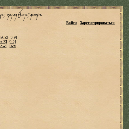
Войти
Зарегистрироваться
[A-Z]
[0-9]
[A-Z]
[0-9]
[A-Z]
[0-9]