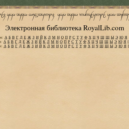
Электронная библиотека RoyalLib.com
м:
А
Б
В
Г
Д
Е
Ж
З
И
Й
К
Л
М
Н
О
П
Р
С
Т
У
Ф
Х
Ц
Ч
Ш
Щ
Ы
Э
Ю
Я
м:
А
Б
В
Г
Д
Е
Ж
З
И
Й
К
Л
М
Н
О
П
Р
С
Т
У
Ф
Х
Ц
Ч
Ш
Щ
Ы
Э
Ю
Я
м:
А
Б
В
Г
Д
Е
Ж
З
И
Й
К
Л
М
Н
О
П
Р
С
Т
У
Ф
Х
Ц
Ч
Ш
Щ
Ы
Э
Ю
Я