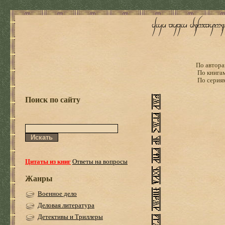
По автора
По книга
По серия
Поиск по сайту
Цитаты из книг
Ответы на вопросы
Жанры
Военное дело
Деловая литература
Детективы и Триллеры