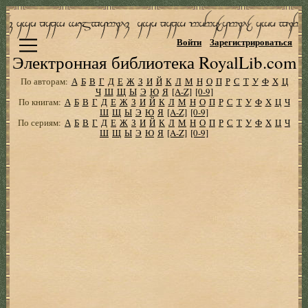
Войти
Зарегистрироваться
Электронная библиотека RoyalLib.com
По авторам:
А
Б
В
Г
Д
Е
Ж
З
И
Й
К
Л
М
Н
О
П
Р
С
Т
У
Ф
Х
Ц
Ч
Ш
Щ
Ы
Э
Ю
Я
[A-Z]
[0-9]
По книгам:
А
Б
В
Г
Д
Е
Ж
З
И
Й
К
Л
М
Н
О
П
Р
С
Т
У
Ф
Х
Ц
Ч
Ш
Щ
Ы
Э
Ю
Я
[A-Z]
[0-9]
По сериям:
А
Б
В
Г
Д
Е
Ж
З
И
Й
К
Л
М
Н
О
П
Р
С
Т
У
Ф
Х
Ц
Ч
Ш
Щ
Ы
Э
Ю
Я
[A-Z]
[0-9]