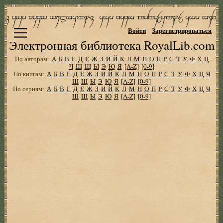
Войти
Зарегистрироваться
Электронная библиотека RoyalLib.com
По авторам:
А
Б
В
Г
Д
Е
Ж
З
И
Й
К
Л
М
Н
О
П
Р
С
Т
У
Ф
Х
Ц
Ч
Ш
Щ
Ы
Э
Ю
Я
[A-Z]
[0-9]
По книгам:
А
Б
В
Г
Д
Е
Ж
З
И
Й
К
Л
М
Н
О
П
Р
С
Т
У
Ф
Х
Ц
Ч
Ш
Щ
Ы
Э
Ю
Я
[A-Z]
[0-9]
По сериям:
А
Б
В
Г
Д
Е
Ж
З
И
Й
К
Л
М
Н
О
П
Р
С
Т
У
Ф
Х
Ц
Ч
Ш
Щ
Ы
Э
Ю
Я
[A-Z]
[0-9]