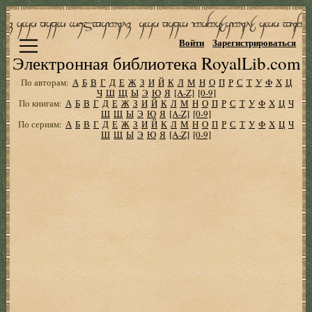
Войти
Зарегистрироваться
Электронная библиотека RoyalLib.com
По авторам:
А
Б
В
Г
Д
Е
Ж
З
И
Й
К
Л
М
Н
О
П
Р
С
Т
У
Ф
Х
Ц
Ч
Ш
Щ
Ы
Э
Ю
Я
[A-Z]
[0-9]
По книгам:
А
Б
В
Г
Д
Е
Ж
З
И
Й
К
Л
М
Н
О
П
Р
С
Т
У
Ф
Х
Ц
Ч
Ш
Щ
Ы
Э
Ю
Я
[A-Z]
[0-9]
По сериям:
А
Б
В
Г
Д
Е
Ж
З
И
Й
К
Л
М
Н
О
П
Р
С
Т
У
Ф
Х
Ц
Ч
Ш
Щ
Ы
Э
Ю
Я
[A-Z]
[0-9]