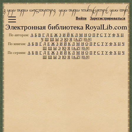
Войти
Зарегистрироваться
Электронная библиотека RoyalLib.com
По авторам:
А
Б
В
Г
Д
Е
Ж
З
И
Й
К
Л
М
Н
О
П
Р
С
Т
У
Ф
Х
Ц
Ч
Ш
Щ
Ы
Э
Ю
Я
[A-Z]
[0-9]
По книгам:
А
Б
В
Г
Д
Е
Ж
З
И
Й
К
Л
М
Н
О
П
Р
С
Т
У
Ф
Х
Ц
Ч
Ш
Щ
Ы
Э
Ю
Я
[A-Z]
[0-9]
По сериям:
А
Б
В
Г
Д
Е
Ж
З
И
Й
К
Л
М
Н
О
П
Р
С
Т
У
Ф
Х
Ц
Ч
Ш
Щ
Ы
Э
Ю
Я
[A-Z]
[0-9]