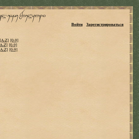
Войти
Зарегистрироваться
[A-Z]
[0-9]
[A-Z]
[0-9]
[A-Z]
[0-9]