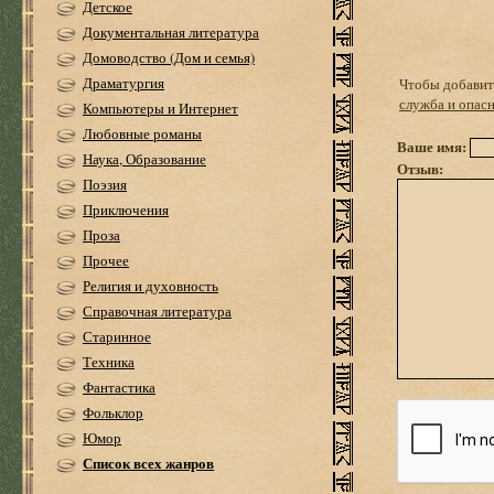
Детское
Документальная литература
Домоводство (Дом и семья)
Драматургия
Чтобы добавить
служба и опасн
Компьютеры и Интернет
Любовные романы
Ваше имя:
Наука, Образование
Отзыв:
Поэзия
Приключения
Проза
Прочее
Религия и духовность
Справочная литература
Старинное
Техника
Фантастика
Фольклор
Юмор
Список всех жанров