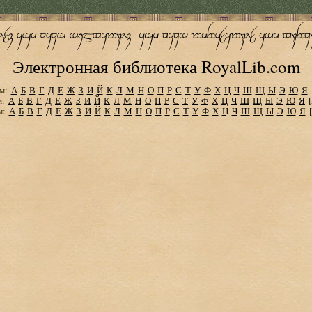
Электронная библиотека RoyalLib.com
м:
А
Б
В
Г
Д
Е
Ж
З
И
Й
К
Л
М
Н
О
П
Р
С
Т
У
Ф
Х
Ц
Ч
Ш
Щ
Ы
Э
Ю
Я
м:
А
Б
В
Г
Д
Е
Ж
З
И
Й
К
Л
М
Н
О
П
Р
С
Т
У
Ф
Х
Ц
Ч
Ш
Щ
Ы
Э
Ю
Я
м:
А
Б
В
Г
Д
Е
Ж
З
И
Й
К
Л
М
Н
О
П
Р
С
Т
У
Ф
Х
Ц
Ч
Ш
Щ
Ы
Э
Ю
Я