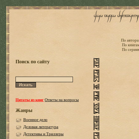
По автора
По книга
По серия
Поиск по сайту
Цитаты из книг
Ответы на вопросы
Жанры
Военное дело
Деловая литература
Детективы и Триллеры