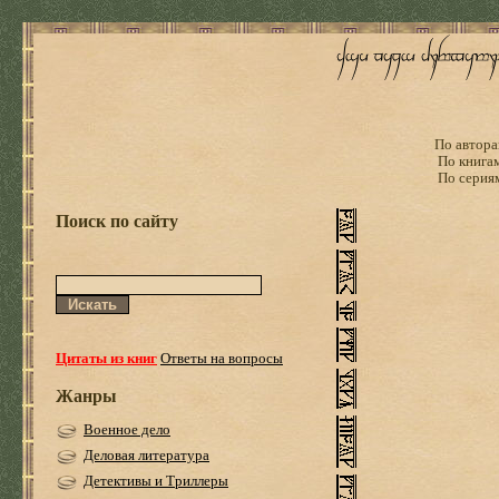
По автора
По книга
По серия
Поиск по сайту
Цитаты из книг
Ответы на вопросы
Жанры
Военное дело
Деловая литература
Детективы и Триллеры