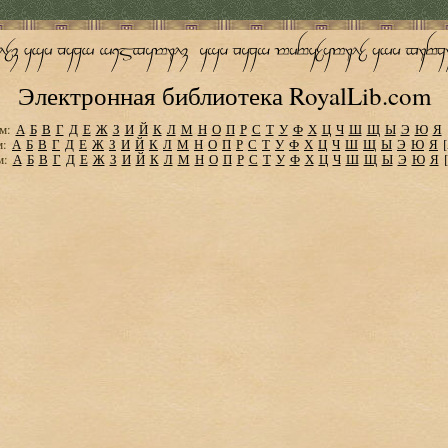
Электронная библиотека RoyalLib.com
м:
А
Б
В
Г
Д
Е
Ж
З
И
Й
К
Л
М
Н
О
П
Р
С
Т
У
Ф
Х
Ц
Ч
Ш
Щ
Ы
Э
Ю
Я
м:
А
Б
В
Г
Д
Е
Ж
З
И
Й
К
Л
М
Н
О
П
Р
С
Т
У
Ф
Х
Ц
Ч
Ш
Щ
Ы
Э
Ю
Я
м:
А
Б
В
Г
Д
Е
Ж
З
И
Й
К
Л
М
Н
О
П
Р
С
Т
У
Ф
Х
Ц
Ч
Ш
Щ
Ы
Э
Ю
Я