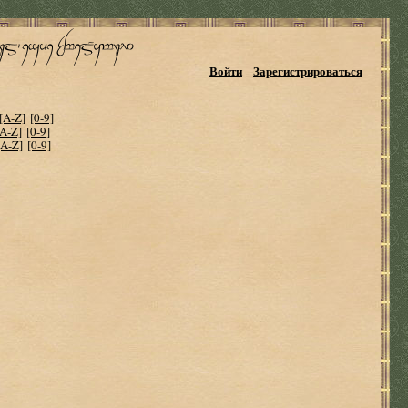
Войти
Зарегистрироваться
[A-Z]
[0-9]
[A-Z]
[0-9]
[A-Z]
[0-9]