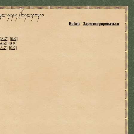
Войти
Зарегистрироваться
[A-Z]
[0-9]
[A-Z]
[0-9]
[A-Z]
[0-9]