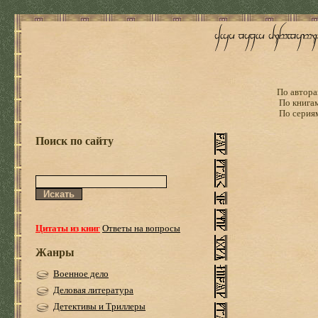
По автора
По книга
По серия
Поиск по сайту
Цитаты из книг
Ответы на вопросы
Жанры
Военное дело
Деловая литература
Детективы и Триллеры