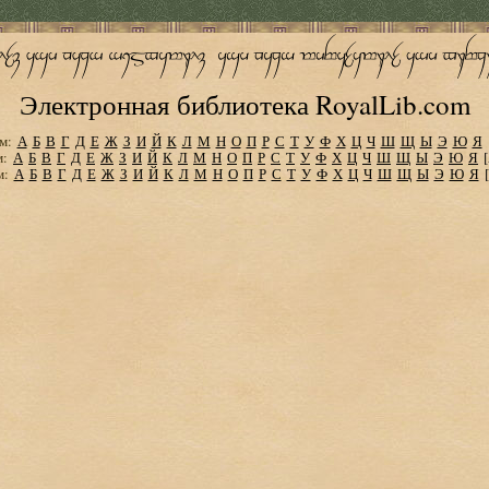
Электронная библиотека RoyalLib.com
м:
А
Б
В
Г
Д
Е
Ж
З
И
Й
К
Л
М
Н
О
П
Р
С
Т
У
Ф
Х
Ц
Ч
Ш
Щ
Ы
Э
Ю
Я
м:
А
Б
В
Г
Д
Е
Ж
З
И
Й
К
Л
М
Н
О
П
Р
С
Т
У
Ф
Х
Ц
Ч
Ш
Щ
Ы
Э
Ю
Я
м:
А
Б
В
Г
Д
Е
Ж
З
И
Й
К
Л
М
Н
О
П
Р
С
Т
У
Ф
Х
Ц
Ч
Ш
Щ
Ы
Э
Ю
Я