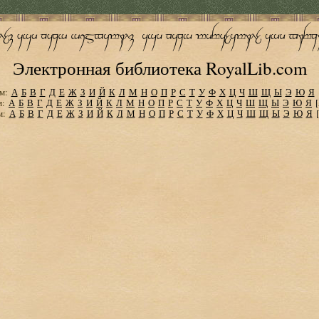
Электронная библиотека RoyalLib.com
м:
А
Б
В
Г
Д
Е
Ж
З
И
Й
К
Л
М
Н
О
П
Р
С
Т
У
Ф
Х
Ц
Ч
Ш
Щ
Ы
Э
Ю
Я
м:
А
Б
В
Г
Д
Е
Ж
З
И
Й
К
Л
М
Н
О
П
Р
С
Т
У
Ф
Х
Ц
Ч
Ш
Щ
Ы
Э
Ю
Я
м:
А
Б
В
Г
Д
Е
Ж
З
И
Й
К
Л
М
Н
О
П
Р
С
Т
У
Ф
Х
Ц
Ч
Ш
Щ
Ы
Э
Ю
Я