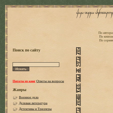
По автора
По книга
По серия
Поиск по сайту
Цитаты из книг
Ответы на вопросы
Жанры
Военное дело
Деловая литература
Детективы и Триллеры