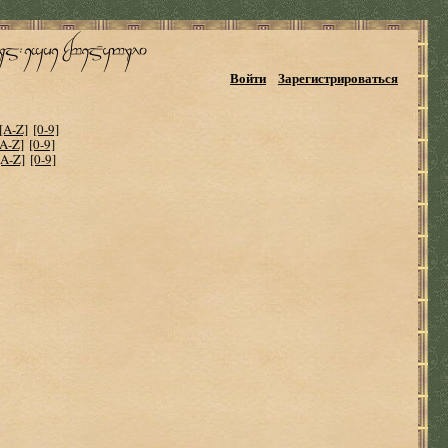
Войти
Зарегистрироваться
[A-Z]
[0-9]
[A-Z]
[0-9]
[A-Z]
[0-9]