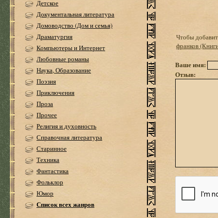
Детское
Документальная литература
Домоводство (Дом и семья)
Драматургия
Чтобы добавить
франков (Книги
Компьютеры и Интернет
Любовные романы
Ваше имя:
Наука, Образование
Отзыв:
Поэзия
Приключения
Проза
Прочее
Религия и духовность
Справочная литература
Старинное
Техника
Фантастика
Фольклор
Юмор
Список всех жанров