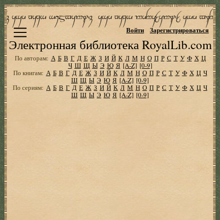
Войти
Зарегистрироваться
Электронная библиотека RoyalLib.com
По авторам:
А
Б
В
Г
Д
Е
Ж
З
И
Й
К
Л
М
Н
О
П
Р
С
Т
У
Ф
Х
Ц
Ч
Ш
Щ
Ы
Э
Ю
Я
[A-Z]
[0-9]
По книгам:
А
Б
В
Г
Д
Е
Ж
З
И
Й
К
Л
М
Н
О
П
Р
С
Т
У
Ф
Х
Ц
Ч
Ш
Щ
Ы
Э
Ю
Я
[A-Z]
[0-9]
По сериям:
А
Б
В
Г
Д
Е
Ж
З
И
Й
К
Л
М
Н
О
П
Р
С
Т
У
Ф
Х
Ц
Ч
Ш
Щ
Ы
Э
Ю
Я
[A-Z]
[0-9]