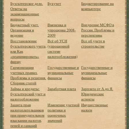
Бухгалтерское дело.
Бухучет
Бюджетирование на
Ответы на
компьютере
экзаменационные
вопросы
Бюджетный учет.
Вмененка и
Внедрение МСФО в
Организация и
упрощенка 2008-
России. Проблемы и
ведение
2009
перспективы
Восстановление
Всё об УСН
Все об учете в
бухгалтерского учета,
(упрощенной
строительстве
или Как
системе
«реанимировать»
налогообложения)
фирму
Гармонизация
Государственные и
Государственные и
учетных правил.
муниципальные
муниципальные
Проблемы и решения.
финансы
финансы
Сборник статей
Займы и кредиты:
Заработная плата
Зарплата от А до Я.
бухгалтерский учет и
Юридические
налогообложение
аспекты
Защита прав
Изменение учетной
Имущественные
налогоплательщиков
политики и
налоги
при принудительном
оценочных
взыскании налогов,
значений
пеней и санкций