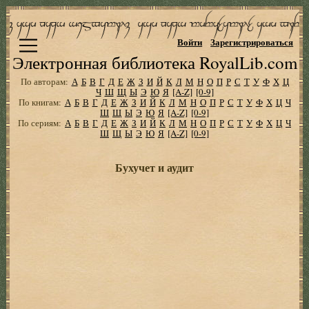
Войти
Зарегистрироваться
Электронная библиотека RoyalLib.com
По авторам:
А
Б
В
Г
Д
Е
Ж
З
И
Й
К
Л
М
Н
О
П
Р
С
Т
У
Ф
Х
Ц
Ч
Ш
Щ
Ы
Э
Ю
Я
[A-Z]
[0-9]
По книгам:
А
Б
В
Г
Д
Е
Ж
З
И
Й
К
Л
М
Н
О
П
Р
С
Т
У
Ф
Х
Ц
Ч
Ш
Щ
Ы
Э
Ю
Я
[A-Z]
[0-9]
По сериям:
А
Б
В
Г
Д
Е
Ж
З
И
Й
К
Л
М
Н
О
П
Р
С
Т
У
Ф
Х
Ц
Ч
Ш
Щ
Ы
Э
Ю
Я
[A-Z]
[0-9]
Бухучет и аудит