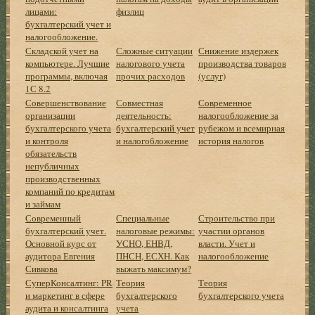
лицами:
физлиц
бухгалтерский учет и
налогообложение.
Складской учет на
Сложные ситуации
Снижение издержек
компьютере. Лучшие
налогового учета
производства товаров
программы, включая
прочих расходов
(услуг)
1С 8.2
Совершенствование
Совместная
Современное
организации
деятельность:
налогообложение за
бухгалтерского учета
бухгалтерский учет
рубежом и всемирная
и контроля
и налогобложение
история налогов
обязательств
непубличных
производственных
компаний по кредитам
и займам
Современный
Специальные
Строительство при
бухгалтерский учет.
налоговые режимы:
участии органов
Основной курс от
УСНО, ЕНВД,
власти. Учет и
аудитора Евгения
ПНСН, ЕСХН. Как
налогообложение
Сивкова
выжать максимум?
СуперКонсалтинг: PR
Теория
Теория
и маркетинг в сфере
бухгалтерского
бухгалтерского учета
аудита и консалтинга
учета