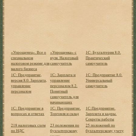
«Упрощенец». Все о
«Упрощенка» с
1C: Бухгалтерия 8.0.
специальном
нуля. Налоговый
Практический
налоговом режиме для
самоучитель
самоучитель
малого бизнеса
1C: Предприятие,
1С: Зарплата и
1С: Предприятие 8.0.
версия 8.0. Зарплата,
управление
Универсальный
управление
персоналом 8.2.
самоучитель
персоналом
Понятный
самоучитель для
начинающих
1С: Предприятие в
1С: Предприятие.
1С:Предприятие.
вопросах и ответах
Торговля и склад
Зарплата и кадры.
Секреты работы
218 налоговых схем
23 положения по
25 положений по
по НДС
бухгалтерскому
бухгалтерскому учету
учету