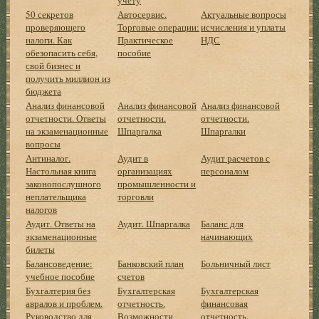
50 секретов
Автосервис.
Актуальные вопросы
проверяющего
Торговые операции:
исчисления и уплаты
налоги. Как
Практическое
НДС
обезопасить себя,
пособие
свой бизнес и
получить миллион из
бюджета
Анализ финансовой
Анализ финансовой
Анализ финансовой
отчетности. Ответы
отчетности.
отчетности.
на экзаменационные
Шпаргалка
Шпаргалки
вопросы
Антиналог.
Аудит в
Аудит расчетов с
Настольная книга
организациях
персоналом
законопослушного
промышленности и
неплательщика
торговли
налогов
Аудит. Ответы на
Аудит. Шпаргалка
Баланс для
экзаменационные
начинающих
билеты
Балансоведение:
Банковский план
Больничный лист
учебное пособие
счетов
Бухгалтерия без
Бухгалтерская
Бухгалтерская
авралов и проблем.
отчетность.
финансовая
Руководство для
Возможности
отчетность.