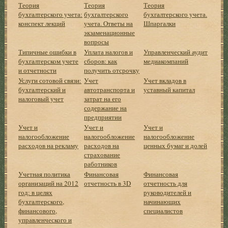
Теория
Теория
Теория
бухгалтерского учета:
бухгалтерского
бухгалтерского учета.
конспект лекций
учета. Ответы на
Шпаргалки
экзаменационные
вопросы
Типичные ошибки в
Уплата налогов и
Управленческий аудит
бухгалтерском учете
сборов: как
медиакомпаний
и отчетности
получить отсрочку
Услуги сотовой связи:
Учет
Учет вкладов в
бухгалтерский и
автотранспорта и
уставный капитал
налоговый учет
затрат на его
содержание на
предприятии
Учет и
Учет и
Учет и
налогообложение
налогообложение
налогообложение
расходов на рекламу
расходов на
ценных бумаг и долей
страхование
работников
Учетная политика
Финансовая
Финансовая
организаций на 2012
отчетность в 3D
отчетность для
год: в целях
руководителей и
бухгалтерского,
начинающих
финансового,
специалистов
управленческого и