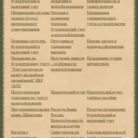
бухгалтерский и
затратами и
рекомендации по и
налоговый учет
ценообразованием
уплате налогов
Оптимизация системы
Оптовая и
Организация
оплаты труда и
розничная
управленческого
материального
торговля:
учета в строительстве
стимулирования
бухгалтерский учет
и налогообложение
Основные средства.
Отпускные и
Пенсия: расчет и
Бухгалтерский и
социальные
порядок оформления
налоговый учет
выплаты
Положение по
Получение авансов
Пользование чужим
бухгалтерскому учету
– особенности
имуществом
"Учет расчетов по
налогообложения
налогу на прибыль
организаций" ПБУ
18/02
Посредническая
Практический аудит
Практический аудит:
деятельность: учет и
учебное пособие
налогообложение
Предпринимательское
Расходы Банка
Расходы организации:
право. Шпаргалка
России.
бухгалтерский и
Целесообразность,
налоговый учет
контроль и аудит
Расчеты с
Самоучитель по
Система контроля и её
подотчетными
налогам на доходы
аудит в организации