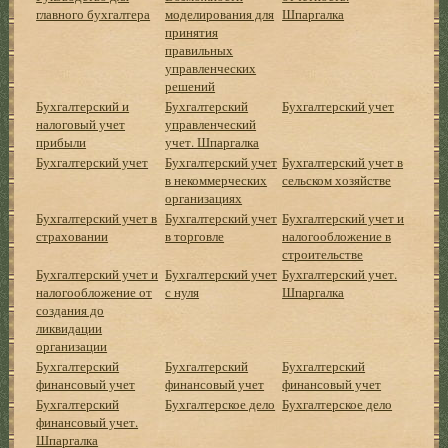
главного бухгалтера
моделирования для
Шпаргалка
принятия
правильных
управленческих
решений
Бухгалтерский и
Бухгалтерский
Бухгалтерский учет
налоговый учет
управленческий
прибыли
учет. Шпаргалка
Бухгалтерский учет
Бухгалтерский учет
Бухгалтерский учет в
в некоммерческих
сельском хозяйстве
организациях
Бухгалтерский учет в
Бухгалтерский учет
Бухгалтерский учет и
страховании
в торговле
налогообложение в
строительстве
Бухгалтерский учет и
Бухгалтерский учет
Бухгалтерский учет.
налогообложение от
с нуля
Шпаргалка
создания до
ликвидации
организации
Бухгалтерский
Бухгалтерский
Бухгалтерский
финансовый учет
финансовый учет
финансовый учет
Бухгалтерский
Бухгалтерское дело
Бухгалтерское дело
финансовый учет.
Шпаргалка