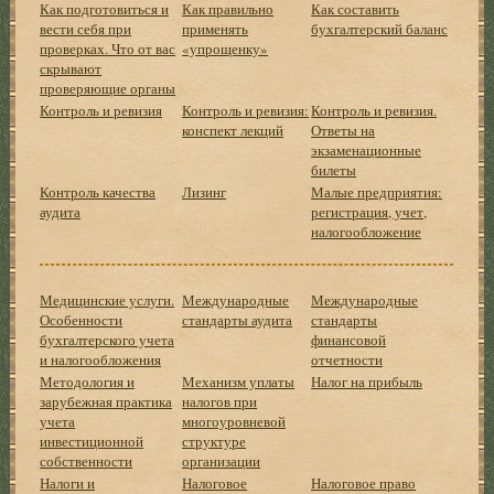
Как подготовиться и
Как правильно
Как составить
вести себя при
применять
бухгалтерский баланс
проверках. Что от вас
«упрощенку»
скрывают
проверяющие органы
Контроль и ревизия
Контроль и ревизия:
Контроль и ревизия.
конспект лекций
Ответы на
экзаменационные
билеты
Контроль качества
Лизинг
Малые предприятия:
аудита
регистрация, учет,
налогообложение
Медицинские услуги.
Международные
Международные
Особенности
стандарты аудита
стандарты
бухгалтерского учета
финансовой
и налогообложения
отчетности
Методология и
Механизм уплаты
Налог на прибыль
зарубежная практика
налогов при
учета
многоуровневой
инвестиционной
структуре
собственности
организации
Налоги и
Налоговое
Налоговое право