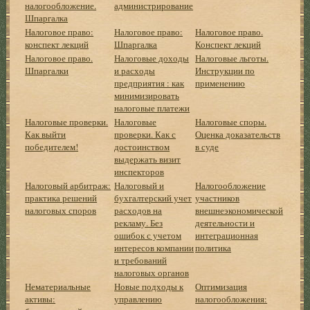
налогообложение.
администрирование
Шпаргалка
Налоговое право:
Налоговое право:
Налоговое право.
конспект лекций
Шпаргалка
Конспект лекций
Налоговое право.
Налоговые доходы
Налоговые льготы.
Шпаргалки
и расходы
Инструкции по
предприятия : как
применению
минимизировать
налоговые платежи
Налоговые проверки.
Налоговые
Налоговые споры.
Как выйти
проверки. Как с
Оценка доказательств
победителем!
достоинством
в суде
выдержать визит
инспекторов
Налоговый арбитраж:
Налоговый и
Налогообложение
практика решений
бухгалтерский учет
участников
налоговых споров
расходов на
внешнеэкономической
рекламу. Без
деятельности и
ошибок с учетом
интеграционная
интересов компании
политика
и требований
налоговых органов
Нематериальные
Новые подходы к
Оптимизация
активы:
управлению
налогообложения: