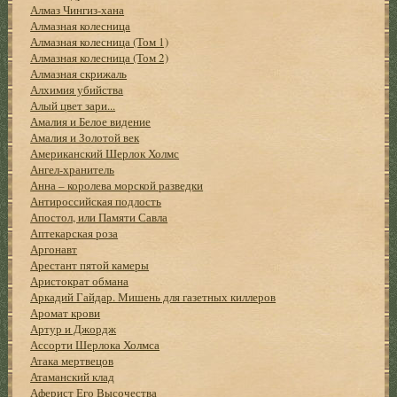
Алмаз Чингиз-хана
Алмазная колесница
Алмазная колесница (Том 1)
Алмазная колесница (Том 2)
Алмазная скрижаль
Алхимия убийства
Алый цвет зари...
Амалия и Белое видение
Амалия и Золотой век
Американский Шерлок Холмс
Ангел-хранитель
Анна – королева морской разведки
Антироссийская подлость
Апостол, или Памяти Савла
Аптекарская роза
Аргонавт
Арестант пятой камеры
Аристократ обмана
Аркадий Гайдар. Мишень для газетных киллеров
Аромат крови
Артур и Джордж
Ассорти Шерлока Холмса
Атака мертвецов
Атаманский клад
Аферист Его Высочества