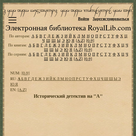
Войти
Зарегистрироваться
Электронная библиотека RoyalLib.com
По авторам:
А
Б
В
Г
Д
Е
Ж
З
И
Й
К
Л
М
Н
О
П
Р
С
Т
У
Ф
Х
Ц
Ч
Ш
Щ
Ы
Э
Ю
Я
[A-Z]
[0-9]
По книгам:
А
Б
В
Г
Д
Е
Ж
З
И
Й
К
Л
М
Н
О
П
Р
С
Т
У
Ф
Х
Ц
Ч
Ш
Щ
Ы
Э
Ю
Я
[A-Z]
[0-9]
По сериям:
А
Б
В
Г
Д
Е
Ж
З
И
Й
К
Л
М
Н
О
П
Р
С
Т
У
Ф
Х
Ц
Ч
Ш
Щ
Ы
Э
Ю
Я
[A-Z]
[0-9]
NUM:
[0-9]
А
RU:
Б
В
Г
Д
Е
Ж
З
И
Й
К
Л
М
Н
О
П
Р
С
Т
У
Ф
Х
Ц
Ч
Ш
Щ
Ы
Э
Ю
Я
EN:
[A-Z]
Исторический детектив на "А"