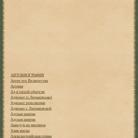
АВТОБИОГРАФИЯ
Агент его Величества
Агония
Ад в тихой обители
Адвокат із Личаківської
Адвокат революции
Адвокат с Лычаковской
Адская ширма
Адская ширма
Акведук на миллион
Алая маска
Александрийская гемма