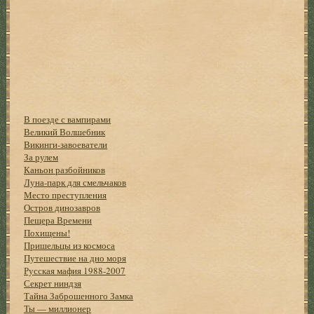
В поезде с вампирами
Великий Волшебник
Викинги-завоеватели
За рулем
Каньон разбойников
Луна-парк для смельчаков
Место преступления
Остров динозавров
Пещера Времени
Похищены!
Пришельцы из космоса
Путешествие на дно моря
Русская мафия 1988-2007
Секрет ниндзя
Тайна Заброшенного Замка
Ты — миллионер