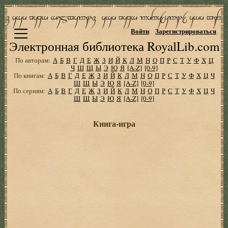
Войти
Зарегистрироваться
Электронная библиотека RoyalLib.com
По авторам:
А
Б
В
Г
Д
Е
Ж
З
И
Й
К
Л
М
Н
О
П
Р
С
Т
У
Ф
Х
Ц
Ч
Ш
Щ
Ы
Э
Ю
Я
[A-Z]
[0-9]
По книгам:
А
Б
В
Г
Д
Е
Ж
З
И
Й
К
Л
М
Н
О
П
Р
С
Т
У
Ф
Х
Ц
Ч
Ш
Щ
Ы
Э
Ю
Я
[A-Z]
[0-9]
По сериям:
А
Б
В
Г
Д
Е
Ж
З
И
Й
К
Л
М
Н
О
П
Р
С
Т
У
Ф
Х
Ц
Ч
Ш
Щ
Ы
Э
Ю
Я
[A-Z]
[0-9]
Книга-игра