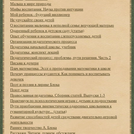
Малыш в мире природы
Мифы воспитания. Наука против интуиции
Мой ребенок - будущий миллионер
Не упускайте своих детей
О воспитании мальчика в неполной семье верующей матерью
Одаренный ребенок в детском саду (статья)
Опыт обучения и воспитания слепоглухонемых детей
Организация педагогического процесса
Педагогика начальной школы: учебник
Педагогика: конспект лекций
Педагогический процесс: проблемы, пути решения. Часть 2
Письма к дочери
Плач математика. Эссе о преподавании математики в школе
Почему принцессы кусаются. Как понимать и воспитывать
девочек
Поэт и поэзия в лирике Блока
Поют дети
Православная педагогика. Сборник статей. Выпуски 1-3
Практикум по психологическим играм с детьми и подростками
Пути приобщения лингвистически одаренных школьников к
гуманитарной культуре... (статья)
Развитие способностей детей средствами двигательно-игровой
деятельности
Раннее творчество А. Блока
Расскажи. Читаем, думаем, обсуждаем