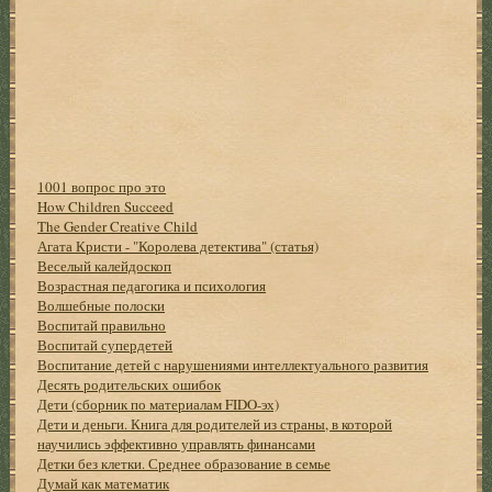
1001 вопрос про это
How Children Succeed
The Gender Creative Child
Агата Кристи - "Королева детектива" (статья)
Веселый калейдоскоп
Возрастная педагогика и психология
Волшебные полоски
Воспитай правильно
Воспитай супердетей
Воспитание детей с нарушениями интеллектуального развития
Десять родительских ошибок
Дети (сборник по материалам FIDO-эх)
Дети и деньги. Книга для родителей из страны, в которой
научились эффективно управлять финансами
Детки без клетки. Среднее образование в семье
Думай как математик