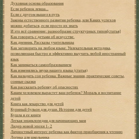
Духовная основа образования
Если ребенок левша...
Если с другом вышел в путь
Законы естественного развития ребенка, или Каких успехов
можно добиться, если просто их знать
И это всё сравнение: разнообразие структурных типов[статья]
Как говорить с детьми об искусстве.
Как дневник. Рассказы учительницы
Как заговорить на любом языке. Увлекательная методика,
позволяющая быстро и эффективно выучить любой иностранный
язык
Как заниматься самообразованием
Как изменялись звуки нашего языка (статья)
Как наладить сон ребенка. Важные знания, практические советы,
сонные сказки
Как рассказать ребенку об опасностях
Каким человеком вырастет ваш ребенок? Мораль и воспитание
детей
Книга как лекарство для детей
Куриный бульон для души. Истории для детей
Кушла и ее книги
Легкая энциклопедия для начинающих мам
Лидер новой эпохи 1- 2
Личностный интерес ребенка как фактор приобщения к чтению
Логика для школьника