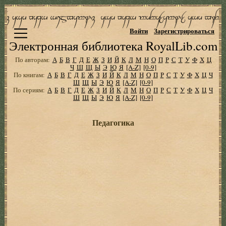
Войти
Зарегистрироваться
Электронная библиотека RoyalLib.com
По авторам:
А
Б
В
Г
Д
Е
Ж
З
И
Й
К
Л
М
Н
О
П
Р
С
Т
У
Ф
Х
Ц
Ч
Ш
Щ
Ы
Э
Ю
Я
[A-Z]
[0-9]
По книгам:
А
Б
В
Г
Д
Е
Ж
З
И
Й
К
Л
М
Н
О
П
Р
С
Т
У
Ф
Х
Ц
Ч
Ш
Щ
Ы
Э
Ю
Я
[A-Z]
[0-9]
По сериям:
А
Б
В
Г
Д
Е
Ж
З
И
Й
К
Л
М
Н
О
П
Р
С
Т
У
Ф
Х
Ц
Ч
Ш
Щ
Ы
Э
Ю
Я
[A-Z]
[0-9]
Педагогика