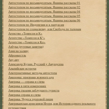
Автостопом по восьмидесятым. Яшины рассказы 01
Автостопом по восьмидесятым. Яшины рассказы 02
Автостопом по восьмидесятым. Яшины рассказы 04
Автостопом по восьмидесятым. Яшины рассказы 05
Автостопом по восьмидесятым. Яшины рассказы 06
Автостопом по Индонезии и к папуасам
Автостопом по социализму, или Свобода по талонам
Агенство «Томпсон и К»
Агентство «Томпсон и K°»
Агентство «Томпсон и Kо»
Азбука (путевые заметки)
Азия на халяву
Айронкестль
Аку-аку
Александр Кучин. Русский у Амундсена
Альпийские встречи
Альтернативные методы автостопа
Амазонка: призраки зеленого ада
Америка — справа и слева
Америка в пяти измерениях
Америка глазами заблудшего туриста
Америка справа и слева
Америка. Чудеса здоровой пищи
Американская ария князя Игоря, или История одного реального
путешествия