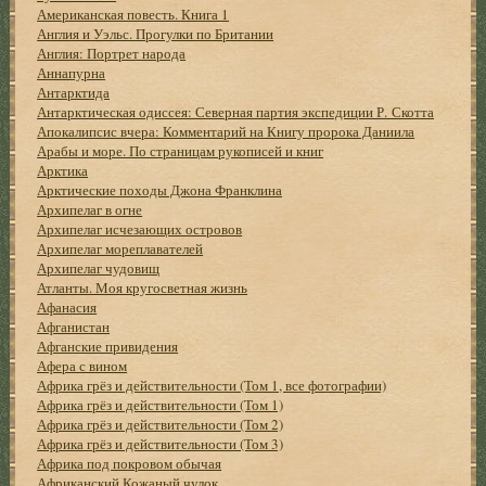
Американская повесть. Книга 1
Англия и Уэльс. Прогулки по Британии
Англия: Портрет народа
Аннапурна
Антарктида
Антарктическая одиссея: Северная партия экспедиции Р. Скотта
Апокалипсис вчера: Комментарий на Книгу пророка Даниила
Арабы и море. По страницам рукописей и книг
Арктика
Арктические походы Джона Франклина
Архипелаг в огне
Архипелаг исчезающих островов
Архипелаг мореплавателей
Архипелаг чудовищ
Атланты. Моя кругосветная жизнь
Афанасия
Афганистан
Афганские привидения
Афера с вином
Африка грёз и действительности (Том 1, все фотографии)
Африка грёз и действительности (Том 1)
Африка грёз и действительности (Том 2)
Африка грёз и действительности (Том 3)
Африка под покровом обычая
Африканский Кожаный чулок