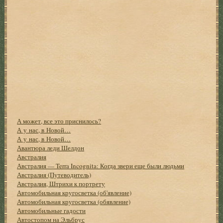
А может, все это приснилось?
А у нас, в Новой…
А у нас, в Новой…
Авантюра леди Шелдон
Австралия
Австралия — Terra Incognita: Когда звери еще были людьми
Австралия (Путеводитель)
Австралия, Штрихи к портрету
Автомобильная кругосветка (об'явление)
Автомобильная кругосветка (обявление)
Автомобильные гадости
Автостопом на Эльбрус