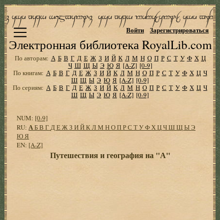
Войти
Зарегистрироваться
Электронная библиотека RoyalLib.com
По авторам:
А
Б
В
Г
Д
Е
Ж
З
И
Й
К
Л
М
Н
О
П
Р
С
Т
У
Ф
Х
Ц
Ч
Ш
Щ
Ы
Э
Ю
Я
[A-Z]
[0-9]
По книгам:
А
Б
В
Г
Д
Е
Ж
З
И
Й
К
Л
М
Н
О
П
Р
С
Т
У
Ф
Х
Ц
Ч
Ш
Щ
Ы
Э
Ю
Я
[A-Z]
[0-9]
По сериям:
А
Б
В
Г
Д
Е
Ж
З
И
Й
К
Л
М
Н
О
П
Р
С
Т
У
Ф
Х
Ц
Ч
Ш
Щ
Ы
Э
Ю
Я
[A-Z]
[0-9]
NUM:
[0-9]
А
RU:
Б
В
Г
Д
Е
Ж
З
И
Й
К
Л
М
Н
О
П
Р
С
Т
У
Ф
Х
Ц
Ч
Ш
Щ
Ы
Э
Ю
Я
EN:
[A-Z]
Путешествия и география на "А"