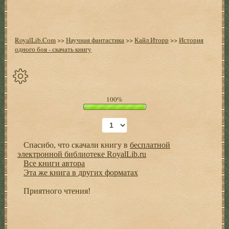
RoyalLib.Com
>>
Научная фантастика
>>
Кайл Иторр
>>
История
одного боя - скачать книгу
Спрятать
100%
опции
Начало
Спасибо, что скачали книгу в
бесплатной
Установить
электронной библиотеке RoyalLib.ru
закладку
Все книги автора
Эта же книга в других форматах
Настройки
+
Приятного чтения!
Оглавление
+