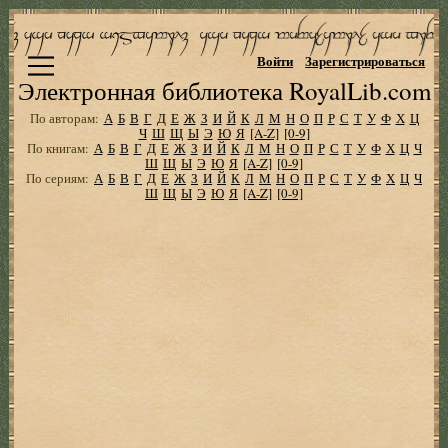
Войти
Зарегистрироваться
Электронная библиотека RoyalLib.com
По авторам:
А
Б
В
Г
Д
Е
Ж
З
И
Й
К
Л
М
Н
О
П
Р
С
Т
У
Ф
Х
Ц
Ч
Ш
Щ
Ы
Э
Ю
Я
[A-Z]
[0-9]
По книгам:
А
Б
В
Г
Д
Е
Ж
З
И
Й
К
Л
М
Н
О
П
Р
С
Т
У
Ф
Х
Ц
Ч
Ш
Щ
Ы
Э
Ю
Я
[A-Z]
[0-9]
По сериям:
А
Б
В
Г
Д
Е
Ж
З
И
Й
К
Л
М
Н
О
П
Р
С
Т
У
Ф
Х
Ц
Ч
Ш
Щ
Ы
Э
Ю
Я
[A-Z]
[0-9]