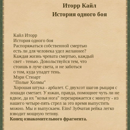
Иторр Кайл
История одного боя
Кайл Иторр
История одного боя
Распоряжаться собственной смертью
есть ли для человека удел желаннее?
Каждая жизнь чревата смертью, каждый
свет - тенью. Довольствуйся тем, что
стоишь в луче света, и не заботься
о том, куда упадет тень.
Мэри Стюарт
"Полые Холмы"
Хорошая штука - арбалет. С двухсот шагов рыцаря с
лошади сметает. У южан, правда, помощнее чуть ли не
вдвое, да их "козья нога" перезаряжается с минуту - из
нашего четыре-пять стрел за это время выпустить
можно. Мы и выпускаем. Eins! Зубчатая рейка легко
взводит мощную тетиву.
Конец ознакомительного фрагмента.