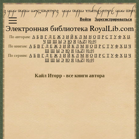
Войти
Зарегистрироваться
Электронная библиотека RoyalLib.com
По авторам:
А
Б
В
Г
Д
Е
Ж
З
И
Й
К
Л
М
Н
О
П
Р
С
Т
У
Ф
Х
Ц
Ч
Ш
Щ
Ы
Э
Ю
Я
[A-Z]
[0-9]
По книгам:
А
Б
В
Г
Д
Е
Ж
З
И
Й
К
Л
М
Н
О
П
Р
С
Т
У
Ф
Х
Ц
Ч
Ш
Щ
Ы
Э
Ю
Я
[A-Z]
[0-9]
По сериям:
А
Б
В
Г
Д
Е
Ж
З
И
Й
К
Л
М
Н
О
П
Р
С
Т
У
Ф
Х
Ц
Ч
Ш
Щ
Ы
Э
Ю
Я
[A-Z]
[0-9]
Кайл Иторр - все книги автора