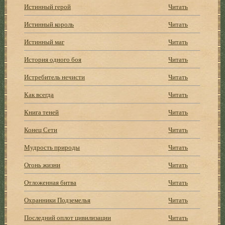
Истинный герой
Читать
Истинный король
Читать
Истинный маг
Читать
История одного боя
Читать
Истребитель нечисти
Читать
Как всегда
Читать
Книга теней
Читать
Конец Сети
Читать
Мудрость природы
Читать
Огонь жизни
Читать
Отложенная битва
Читать
Охранники Подземелья
Читать
Последний оплот цивилизации
Читать