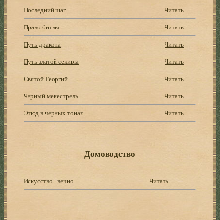
Последний шаг
Читать
Право битвы
Читать
Путь дракона
Читать
Путь златой секиры
Читать
Святой Георгий
Читать
Черный менестрель
Читать
Этюд в черных тонах
Читать
Домоводство
Искусство - вечно
Читать