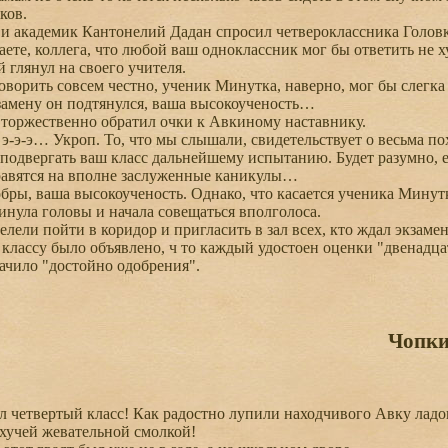
ков.
 академик Кантонелий Дадан спросил четвероклассника Головк
те, коллега, что любой ваш одноклассник мог бы ответить не х
глянул на своего учителя.
орить совсем честно, ученик Минутка, наверно, мог бы слегка с
замену он подтянулся, ваша высокоученость…
торжественно обратил очки к Авкиному наставнику.
э-э… Укроп. То, что мы слышали, свидетельствует о весьма по
 подвергать ваш класс дальнейшему испытанию. Будет разумно, 
равятся на вполне заслуженные каникулы…
ры, ваша высокоученость. Однако, что касается ученика Минутк
ула головы и начала совещаться вполголоса.
ели пойти в коридор и пригласить в зал всех, кто ждал экзамен
лассу было объявлено, ч то каждый удостоен оценки "двенадц
начило "достойно одобрения".
Чопк
 четвертый класс! Как радостно лупили находчивого Авку лад
хучей жевательной смолкой!