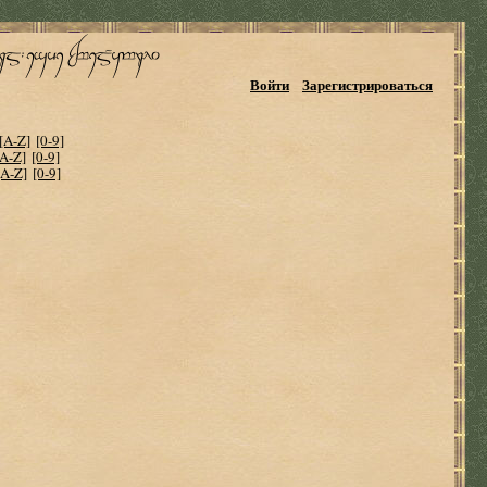
Войти
Зарегистрироваться
[A-Z]
[0-9]
[A-Z]
[0-9]
[A-Z]
[0-9]