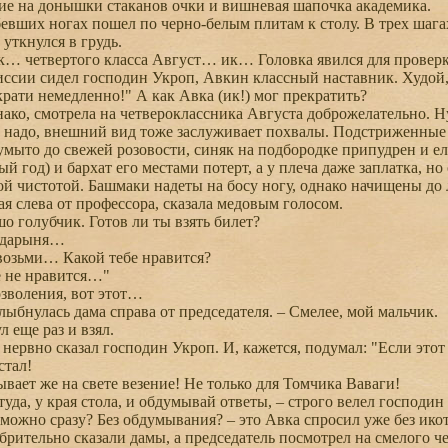
ие на донышки стаканов очки и вишневая шапочка академика.
вших ногах пошел по черно-белым плитам к столу. В трех шагах
уткнулся в грудь.
 четвертого класса Август… ик… Головка явился для проверк
сии сидел господин Укроп, Авкин классный наставник. Худой, 
крати немедленно!" А как Авка (ик!) мог прекратить?
ко, смотрела на четвероклассника Августа доброжелательно. Ну, 
 надо, внешний вид тоже заслуживает похвалы. Подстриженные 
умыто до свежей розовости, синяк на подбородке припудрен и ел
й год) и бархат его местами потерт, а у плеча даже заплатка, н
ой чистотой. Башмаки надеты на босу ногу, однако начищены д
 слева от профессора, сказала медовым голосом.
 голубчик. Готов ли ты взять билет?
ударыня…
озьми… Какой тебе нравится?
 не нравится…"
зволения, вот этот…
лыбнулась дама справа от председателя. – Смелее, мой мальчик.
еще раз и взял.
нервно сказал господин Укроп. И, кажется, подумал: "Если этот б
тал!
ает же на свете везение! Не только для Томчика Ваваги!
да, у края стола, и обдумывай ответы, – строго велел господин 
можно сразу? Без обдумывания? – это Авка спросил уже без ико
брительно сказали дамы, а председатель посмотрел на смелого 