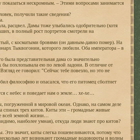
чу показаться нескромным. – Этими вопросами занимается
ловек, получили такие сведения?
а.
а, расцвел. Дамы тоже улыбались одобрительно (хотя
ьших, в полный рост портретов смотрели на
тый, с косматыми бровями (он давным-давно помер). На
нарх Тыквогонии, которого любили. Оба императора – в
о была представительная дама со значительно
к бы похлопывала ею по левой ладони. В отличие от
Взгляд ее говорил: "Сейчас тебе повезло, но это не
ил философию и опасался, что его питомец сболтнет
ся с небес и поведает нам о земле… хе-хе…
, погруженной в мировой океан. Однако, на самом деле
 на спинах трех китов. Киты эти – громадные живые
вие всей земной жизни…
видимо, наиболее умная), откуда люди знают про китов?
. Это значит, киты слегка пошевеливаются, потому что
 несколько лет возникают громадные водовороты и волны