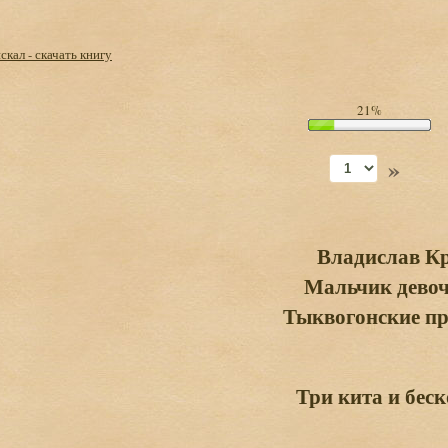
кал - скачать книгу
21%
»
Владислав К
Мальчик девоч
Тыквогонские п
Три кита и бес