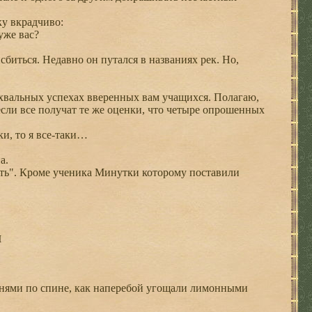
у вкрадчиво:
уже вас?
биться. Недавно он путался в названиях рек. Но,
хвальных успехах вверенных вам учащихся. Полагаю,
если все получат те же оценки, что четыре опрошенных
и, то я все-таки…
а.
ать". Кроме ученика Минутки которому поставили
и
онями по спине, как наперебой угощали лимонными