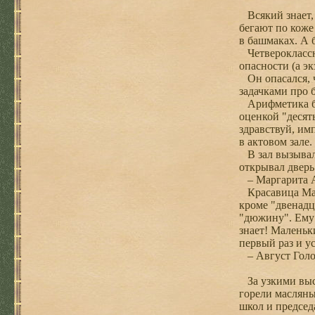
Всякий знает, 
бегают по коже
в башмаках. А б
Четвероклассни
опасности (а э
Он опасался, чт
задачками про 
Арифметика был
оценкой "десят
здравствуй, им
в актовом зале.
В зал вызывал
открывал дверь
– Маргарита Ам
Красавица Марг
кроме "двенадц
"дюжину". Ему 
знает! Маленьк
первый раз и у
– Август Голо
За узкими высо
горели масляны
школ и председ