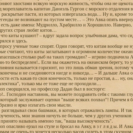
гоняют хвостами всякую морскую живность, чтобы она не щекот
ад мореплаватель капитан Даниэль Гургон с морского отдаления
и раскрытые пасти, из которых извергалась вода… Ну и, кроме то
легенды не возникают на пустом месте… – Это Авка опять ввернул
в есть даже имена: Мудрилло, Храбрилло и Хорошилло. Наверно, э
других стран любят китов…
что киты кушают? – вдруг задала вопрос улыбчивая дама, что сид
ялся и здесь.
росу ученые тоже спорят. Одни говорят, что китам вообще не ну
орые считают, что киты заглатывают в огромном количестве оке
пасешься столько рыб на таких громадин? – игриво подначила А
н-то беспределен!.. Если вы окажетесь на океанском берегу, то 
слияния называется горизонт, но это лишь обман зрения, потому ч
конечны и не соединяются нигде и никогда… – И дальше Авка оп
ости есть какая-то своя конечность, только не простая, а… ну, он
алектика", только мы ее тоже еще не проходили…
п сморщился, но профессор Дадан был в восторге:
!.. Господин наставник, вы можете поздравить себя с такими г
 который заслуживает оценки "выше всяких похвал"! Причем я бы
бразно и ярко излагать свои мысли.
азглядывал свои башмаки, в которых отражались лампы. И так 
ченость, мои знания ничуть не больше, чем у других учеников н
 принято называть именно так, "ваша высокоученость".
опасливо ерзал на стуле и бросал на Авку, в з г л я д ы. И Авк
амам не очень-то хочется несколько часов сидеть в этом скучном