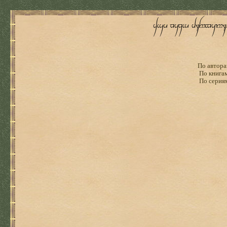
По автора
По книга
По серия