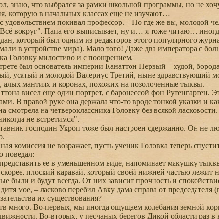
ол, знаю, что выбрался за рамки школьной программы, но не хо
я, которую в начальных классах еще не изучают…
 удовольствием покивал профессор. – Но где же вы, молодой че
сё вокруг". Папа его выписывает, ну и… я тоже читаю… иногд
н, который был одним из редакторов этого популярного журнал
мали в устройстве мира). Мало того! Даже два императора с бол
ка Головку милостиво и с поощрением.
ете был основатель империи Канаттон Первый – худой, борода
ый, усатый и молодой Валериус Третий, ныне здравствующий мо
, алых мантиях и коронах, похожих на позолоченные тыквы.
тона висел еще один портрет, с баронессой фон Рутенгартен. Эт
ми. В правой руке она держала что-то вроде тонкой указки и ка
а смотрела на четвероклассника Головку без всякой ласковости. 
никогда не встретимся".
вник господин Укроп тоже был настроен сдержанно. Он не люб
о.
ая комиссия не возражает, пусть ученик Головка теперь спустит
 поведал:
представить ее в уменьшенном виде, напоминает макушку тыквы
а, скорее, плоский каравай, который своей нижней частью лежит
рые были и будут всегда. От них зависит прочность и спокойст
дитя мое, – ласково перебил Авку дама справа от председателя (
азательства их существования?
в много. Во-первых, мы иногда ощущаем колебания земной коры
движности. Во-вторых, у песчаных берегов Дикой области раз в