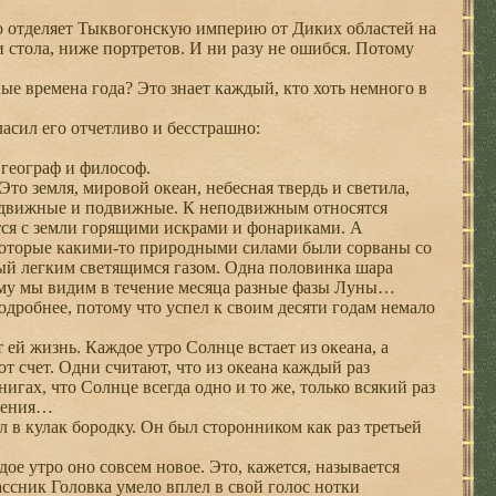
 отделяет Тыквогонскую империю от Диких областей на
ди стола, ниже портретов. И ни разу не ошибся. Потому
е времена года? Это знает каждый, кто хоть немного в
ласил его отчетливо и бесстрашно:
 географ и философ.
то земля, мировой океан, небесная твердь и светила,
одвижные и подвижные. К неподвижным относятся
тся с земли горящими искрами и фонариками. А
 которые какими-то природными силами были сорваны со
ный легким светящимся газом. Одна половинка шара
тому мы видим в течение месяца разные фазы Луны…
дробнее, потому что успел к своим десяти годам немало
ей жизнь. Каждое утро Солнце встает из океана, а
т счет. Одни считают, что из океана каждый раз
игах, что Солнце всегда одно и то же, только всякий раз
зрения…
 в кулак бородку. Он был сторонником как раз третьей
ое утро оно совсем новое. Это, кажется, называется
ссник Головка умело вплел в свой голос нотки