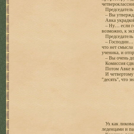
четвероклассни
Председатель и
– Вы утверждае
Авка украдкой 
– Ну… если гов
возможно, к эк
Председатель 
– Господин… э-
что нет смысла
ученика, и отп
– Вы очень доб
Комиссия сдвин
Потом Авке вел
И четвертому к
"десять", что з
Ух как ликовал
леденцами и па