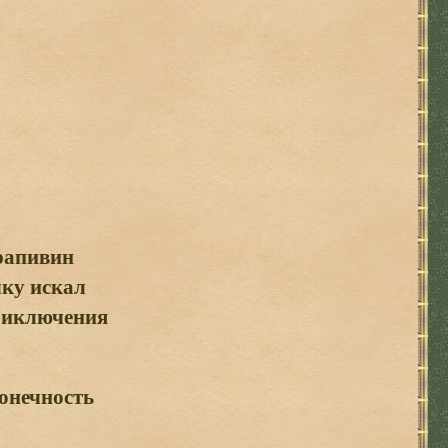
рапивин
ку искал
риключения
конечность