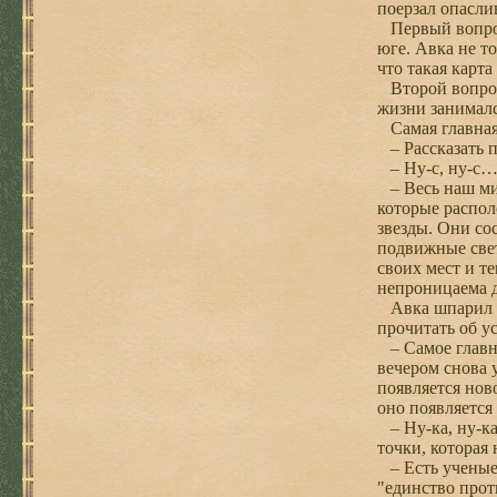
поерзал опасли
Первый вопрос
юге. Авка не то
что такая карта
Второй вопрос 
жизни занималс
Самая главная 
– Рассказать п
– Ну-с, ну-с… 
– Весь наш мир
которые распо
звезды. Они со
подвижные свет
своих мест и т
непроницаема д
Авка шпарил це
прочитать об у
– Самое главно
вечером снова 
появляется ново
оно появляется
– Ну-ка, ну-ка
точки, которая
– Есть ученые 
"единство прот