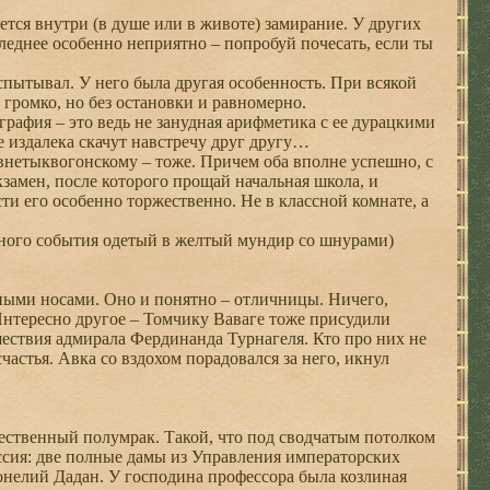
тся внутри (в душе или в животе) замирание. У других
следнее особенно неприятно – попробуй почесать, если ты
пытывал. У него была другая особенность. При всякой
 громко, но без остановки и равномерно.
ография – это ведь не занудная арифметика с ее дурацкими
е издалека скачут навстречу друг другу…
внетыквогонскому – тоже. Причем оба вполне успешно, с
кзамен, после которого прощай начальная школа, и
ти его особенно торжественно. Не в классной комнате, а
ого события одетый в желтый мундир со шнурами)
ными носами. Оно и понятно – отличницы. Ничего,
 Интересно другое – Томчику Ваваге тоже присудили
шествия адмирала Фердинанда Турнагеля. Кто про них не
астья. Авка со вздохом порадовался за него, икнул
ественный полумрак. Такой, что под сводчатым потолком
ссия: две полные дамы из Управления императорских
онелий Дадан. У господина профессора была козлиная