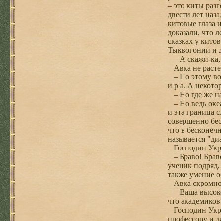
– это киты раз
двести лет наз
китовые глаза 
доказали, что 
сказках у кито
Тыквогонии и 
– А скажи-ка, 
Авка не растер
– По этому воп
и р а. А некот
– Но где же на
– Но ведь океа
и эта граница 
совершенно бес
что в бесконечн
называется "ди
Господин Укро
– Браво! Браво
ученик подряд,
также умение о
Авка скромно р
– Ваша высокоу
что академиков
Господин Укроп 
профессору и д