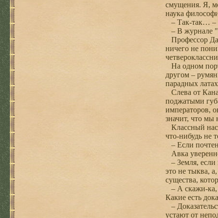
смущения. Я, м
наука философи
– Так-так… – с
– В журнале "В
Профессор Дада
ничего не пони
четвероклассни
На одном портр
другом – румян
парадных латах
Слева от Канат
поджатыми губа
императоров, он
значит, что мы 
Классный наста
что-нибудь не т
– Если почтенн
Авка уверенно
– Земля, если 
это не тыква, 
существа, кото
– А скажи-ка, 
Какие есть док
– Доказательст
устают от непо