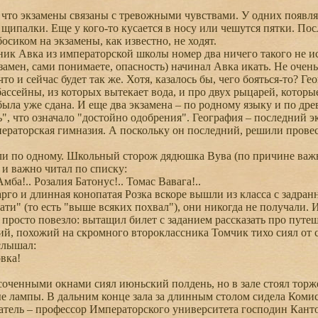
что экзамены связаны с тревожными чувствами. У одних появляе
 щипалки. Еще у кого-то кусается в носу или чешутся пятки. По
осиком на экзамены, как известно, не ходят.
к Авка из императорской школы номер два ничего такого не ис
кзамен, сами понимаете, опасность) начинал Авка икать. Не очень
о и сейчас будет так же. Хотя, казалось бы, чего бояться-то? Ге
бассейны, из которых вытекает вода, и про двух рыцарей, которы
а уже сдана. И еще два экзамена – по родному языку и по дре
ь", что означало "достойно одобрения". География – последний э
ператорская гимназия. А поскольку он последний, решили провес
и по одному. Школьный сторож дядюшка Вува (по причине важн
 и важно читал по списку:
ба!.. Розалия Батонус!.. Томас Вавага!..
о и длинная конопатая Розка вскоре вышли из класса с задран
ати" (то есть "выше всяких похвал"), они никогда не получали.
просто повезло: вытащил билет с заданием рассказать про путе
ий, похожий на скромного второклассника Томчик тихо сиял от сч
слышал:
вка!
ченными окнами сиял июньский полдень, но в зале стоял торж
е лампы. В дальним конце зала за длинным столом сидела Коми
атель – профессор Императорского университета господин Кант