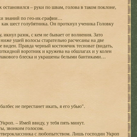
 остановился – руки по швам, голова в таком поклоне,
и знаний по гео-ик-графии…
как шест голубятника. Он проткнул ученика Головку
икнул разок, с кем не бывает от волнения. Зато
ниже ушей волосы старательно расчесаны на две
е виден. Правда черный костюмчик тесноват (видать,
о откидной воротник и кружева на обшлагах и у колен
о лакового блеска и украшены белыми бантиками…
албес не перестанет икать, я его убью".
Укроп. – Имей ввиду, у тебя пять минут.
ты, звонким голосом.
четвероклассника с любопытством. Лишь господин Укроп