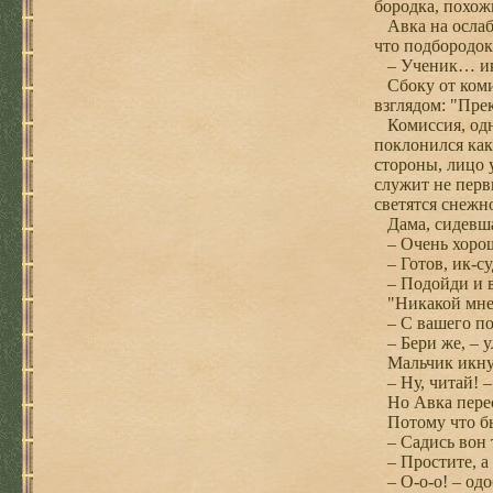
бородка, похож
Авка на ослабе
что подбородок 
– Ученик… ик…
Сбоку от комис
взглядом: "Пре
Комиссия, одна
поклонился как
стороны, лицо 
служит не первы
светятся снежн
Дама, сидевшая
– Очень хорошо
– Готов, ик-с
– Подойди и в
"Никакой мне
– С вашего по
– Бери же, – у
Мальчик икнул 
– Ну, читай! – 
Но Авка перес
Потому что быв
– Садись вон ту
– Простите, а 
– О-о-о! – одо