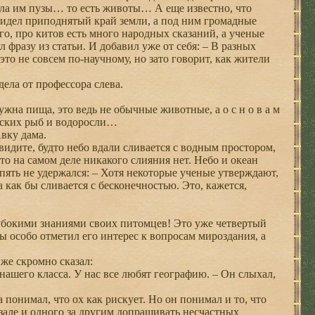
ала им пузы… то есть животы… А еще известно, что
 видел приподнятый край земли, а под ним громадные
го, про китов есть много народных сказаний, а ученые
 фразу из статьи. И добавил уже от себя: – В разных
то не совсем по-научному, но зато говорит, как жители
ела от профессора слева.
жна пища, это ведь не обычные животные, а о с н о в а м
анских рыб и водоросли…
вку дама.
увидите, будто небо вдали сливается с водным простором,
то на самом деле никакого слияния нет. Небо и океан
ять не удержался: – Хотя некоторые ученые утверждают,
а как бы сливается с бесконечностью. Это, кажется,
лубокими знаниями своих питомцев! Это уже четвертый
 особо отметил его интерес к вопросам мироздания, а
же скромно сказал:
ашего класса. У нас все любят географию. – Он слыхал,
а понимал, что ох как рискует. Но он понимал и то, что
 зале и одного за другим допрашивать несчастных