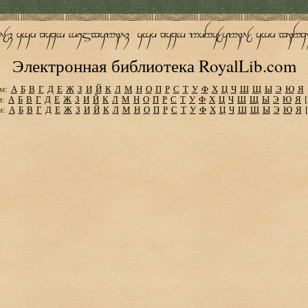
Электронная библиотека RoyalLib.com
м:
А
Б
В
Г
Д
Е
Ж
З
И
Й
К
Л
М
Н
О
П
Р
С
Т
У
Ф
Х
Ц
Ч
Ш
Щ
Ы
Э
Ю
Я
м:
А
Б
В
Г
Д
Е
Ж
З
И
Й
К
Л
М
Н
О
П
Р
С
Т
У
Ф
Х
Ц
Ч
Ш
Щ
Ы
Э
Ю
Я
м:
А
Б
В
Г
Д
Е
Ж
З
И
Й
К
Л
М
Н
О
П
Р
С
Т
У
Ф
Х
Ц
Ч
Ш
Щ
Ы
Э
Ю
Я