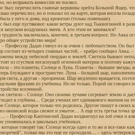
во, но возражать комиссии не посмел.
 был: перечислить главные вершины хребта Большой Ящер, что
лько перечислил, но и показал их на карте, которая висела поза
 была у него и дома, над кроватью (только поменьше).
был еще пустяковее: какие ветры дуют над Тыквогонией в разны
я запуском воздушных змеев. А кто этим не занимался?
трудность заключалась, конечно, в третьем вопросе. Но Авка ог
ро общее устройство мира!
– Профессор Дадан глянул из-за очков с любопытством. Он был
 состоит из четырех главных частей, – храбро сообщил Авка. – Э
ложены между небесной твердью и землей. Светила бывают неп
стоят из сгустков негаснущей огненной материи и поэтому кажу
ила – это планеты, Солнце и Луна. Планеты – бывшие звезды,
еперь блуждают в пространстве. Луна – большой шар, наполнен
ля света, а другая – прозрачная. Шар медленно вращается, поэ
лыми фразами из учебника. Но не только. Порой он говорил по
стройстве вселенной.
е светило – Солнце. Оно своими лучами согревает землю и дает 
уходит в глубины… Среди ученых нет одинакового мнения на это
е Солнце, которое только что родилось. Другие пишут в своих кн
 из океанской воды свежее и умытое… А еще есть третья точка 
… – Профессор Кантонелий Дадан воздвигнул на лоб очки и взял
 не упоминалась в школьных учебниках.
которые говорят так: Солнце всегда одно и то же и все-таки кажд
иворечий", только мы это еще не проходили… – здесь четверокла