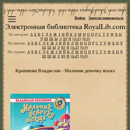
Войти
Зарегистрироваться
Электронная библиотека RoyalLib.com
По авторам:
А
Б
В
Г
Д
Е
Ж
З
И
Й
К
Л
М
Н
О
П
Р
С
Т
У
Ф
Х
Ц
Ч
Ш
Щ
Ы
Э
Ю
Я
[A-Z]
[0-9]
По книгам:
А
Б
В
Г
Д
Е
Ж
З
И
Й
К
Л
М
Н
О
П
Р
С
Т
У
Ф
Х
Ц
Ч
Ш
Щ
Ы
Э
Ю
Я
[A-Z]
[0-9]
По сериям:
А
Б
В
Г
Д
Е
Ж
З
И
Й
К
Л
М
Н
О
П
Р
С
Т
У
Ф
Х
Ц
Ч
Ш
Щ
Ы
Э
Ю
Я
[A-Z]
[0-9]
Крапивин Владислав - Мальчик девочку искал