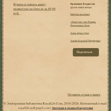
Купить и скачать книгу
Крапивин Владислав
другие книги автора:
полностью на litres.ru за 49,90
руб.
Бабочка на штанге
«Чоки-чок» или Рыцарь
Прозрачного Кота
Алые перья стрел
Альфа Большой Медведицы
Поделиться
Оставить отзыв о книге
© Электронная библиотека RoyalLib.Com, 2010-2026. Контактный e-mail:
royallib.ru@gmail.com
|
Авторам и правообладателям