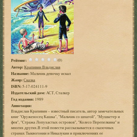
Рейтинг:
(0)
Автор:
Крапивин Владислав
Название:
Мальчик девочку искал
Жанр:
Сказка
ISBN:
5-17-024111-9
Издательский дом:
АСТ, Сталкер
Год издания:
1989
Аннотация:
Владислав Крапивин – известный писатель, автор замечательных
книг "Оруженосец Кашка", "Мальчик со шпагой", "Мушкетер и
фея", "Стража Лопухастых островов", "Колесо Перепелкина" и
многих других.В этой повести рассказывается о сказочных
странах Тыквогонии и Никалукии и приключениях ее