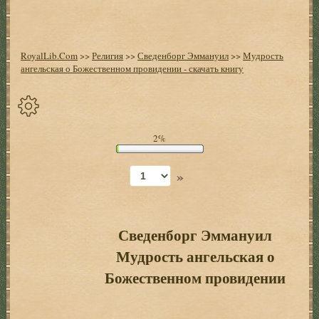
RoyalLib.Com
>>
Религия
>>
Сведенборг Эммануил
>>
Мудрость
ангельская о Божественном провидении - скачать книгу
Спрятать
2%
опции
»
Начало
Установить
закладку
Сведенборг Эммануил
Мудрость ангельская о
Настройки
+
Божественном провидении