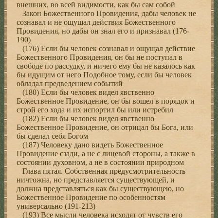
внешних, во всей видимости, как бы сам собой
Закон Божественного Провидения, дабы человек не
сознавал и не ощущал действия Божественного
Провидения, но дабы он знал его и признавал (176-
190)
(176) Если бы человек сознавал и ощущал действие
Божественного Провидения, он бы не поступал в
свободе по рассудку, и ничего ему бы не казалось как
бы идущим от него Подобное тому, если бы человек
обладал предведением событий
(180) Если бы человек видел явственно
Божественное Провидение, он бы вошел в порядок и
строй его хода и их испортил бы или истребил
(182) Если бы человек видел явственно
Божественное Провидение, он отрицал бы Бога, или
бы сделал себя Богом
(187) Человеку дано видеть Божественное
Провидение сзади, а не с лицевой стороны, а также в
состоянии духовном, а не в состоянии природном
Глава пятая. Собственная предусмотрительность
ничтожна, но представляется существующей, и
должна представляться как бы существующею, но
Божественное Провидение по особенностям
универсально (191-213)
(193) Все мысли человека исходят от чувств его