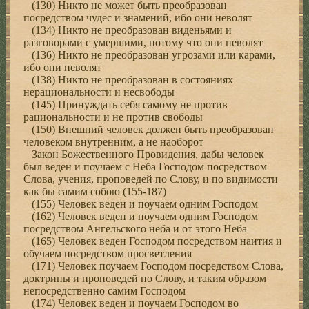
(130) Никто не может быть преобразован
посредством чудес и знамений, ибо они неволят
(134) Никто не преобразован виденьями и
разговорами с умершими, потому что они неволят
(136) Никто не преобразован угрозами или карами,
ибо они неволят
(138) Никто не преобразован в состояниях
нерациональности и несвободы
(145) Принуждать себя самому не против
рациональности и не против свободы
(150) Внешний человек должен быть преобразован
человеком внутренним, а не наоборот
Закон Божественного Провидения, дабы человек
был веден и поучаем с Неба Господом посредством
Слова, учения, проповедей по Слову, и по видимости
как бы самим собою (155-187)
(155) Человек веден и поучаем одним Господом
(162) Человек веден и поучаем одним Господом
посредством Ангельского неба и от этого Неба
(165) Человек веден Господом посредством наития и
обучаем посредством просветления
(171) Человек поучаем Господом посредством Слова,
доктрины и проповедей по Слову, и таким образом
непосредственно самим Господом
(174) Человек веден и поучаем Господом во