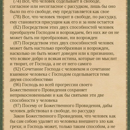
(74) Все, что человек соделывает в свободе,
согласное или несогласное с рассудком, лишь бы оно
было по его свободе, ему представляется как свое
(78) Все, что человек творит в свободе, по рассудку,
ему становится присущим как его и за ним остается
(82) Посредством этих двух способностей человек
преобразуем Господом и возрождаем, без них же он не
может быть ни преобразован, ни возрожден
(87) Посредством этих двух способностей человек
может быть настолько преобразован и возрожден,
насколько он быть может доведен или к признанию,
что всякое добро и всякая истина, которые он мыслит
и творит, от Господа, а не от него самого
(92) Сочетание Господа с человеком и сочетание
взаимное человека с Господом соделывается теми
двумя способностями
(96) Господь во всей прогрессии своего
Божественного Провидения сохраняет
неприкосновенными и как бы святыми эти две
способности у человека
(97) Посему от Божественного Провидения, дабы
человек действовал в свободе, по рассудку
Закон Божественного Провидения, что человек как
бы сам собою удаляет из человека внешнего зло как
грехи; и Господь может, только таким способом, а не