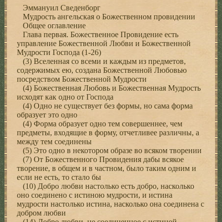
Эммануил Сведенборг
Мудрость ангельская о Божественном провидении
Общее оглавление
Глава первая. Божественное Провидение есть
управление Божественной Любви и Божественной
Мудрости Господа (1-26)
(3) Вселенная со всеми и каждым из предметов,
содержимых ею, создана Божественной Любовью
посредством Божественной Мудрости
(4) Божественная Любовь и Божественная Мудрость
исходят как одно от Господа
(4) Одно не существует без формы, но сама форма
образует это одно
(4) Форма образует одно тем совершеннее, чем
предметы, входящие в форму, отчетливее различны, а
между тем соединены
(5) Это одно в некотором образе во всяком творении
(7) От Божественного Провидения дабы всякое
творение, в общем и в частном, было таким одним и
если не есть, то стало бы
(10) Добро любви настолько есть добро, насколько
оно соединено с истиною мудрости, и истина
мудрости настолько истина, насколько она соединена с
добром любви
(14) Добро любви, не соединенное с истиной