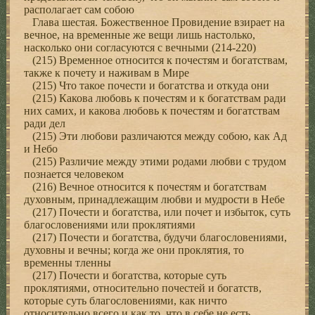
располагает сам собою
Глава шестая. Божественное Провидение взирает на
вечное, на временные же вещи лишь настолько,
насколько они согласуются с вечными (214-220)
(215) Временное относится к почестям и богатствам,
также к почету и наживам в Мире
(215) Что такое почести и богатства и откуда они
(215) Какова любовь к почестям и к богатствам ради
них самих, и какова любовь к почестям и богатствам
ради дел
(215) Эти любови различаются между собою, как Ад
и Небо
(215) Различие между этими родами любви с трудом
познается человеком
(216) Вечное относится к почестям и богатствам
духовным, принадлежащим любви и мудрости в Небе
(217) Почести и богатства, или почет и избыток, суть
благословениями или проклятиями
(217) Почести и богатства, будучи благословениями,
духовны и вечны; когда же они проклятия, то
временны тленны
(217) Почести и богатства, которые суть
проклятиями, относительно почестей и богатств,
которые суть благословениями, как ничто
относительно всего и как то, что в себе не есть