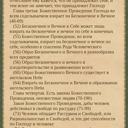
отчетливее ему кажется, что он принадлежит себе, и
тем яснее он замечает, что принадлежит Господу
Глава третья. Божественное Проведение Господа во
всем соделываемом взирает на Бесконечное и Вечное
(46-69)
(52) Бесконечное и Вечное в Себе может лишь
взирать на бесконечное и вечное по себе в конечных
(55) Божественное Провидение, во всем
соделываемом, взирает на бесконечное и вечное по
себе, особенно в спасении Рода Человеческого
(56) Образ Бесконечного и Вечного в разнообразии
всех предметов
(56) Образ бесконечного и вечного в
плодотворительстве и размножении всего
(60) Образ Божественного Вечного существует в
ангельском Небе
(64) Взирать на Бесконечное и Вечное в образовании
ангельского Неба
Глава четвертая. Есть законы Божественного
Провидения, неизвестные людям (70-190)
Закон Божественного Провидения, дабы человек
действовал в свободе по рассудку (71-99)
(73) Человек обладает Рассудком и Свободой, или
Рациональностью и Свободой, и эти две способности
по Господу в человеке