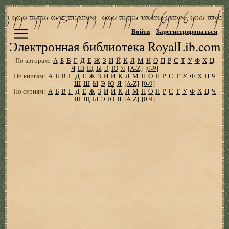
Войти
Зарегистрироваться
Электронная библиотека RoyalLib.com
По авторам:
А
Б
В
Г
Д
Е
Ж
З
И
Й
К
Л
М
Н
О
П
Р
С
Т
У
Ф
Х
Ц
Ч
Ш
Щ
Ы
Э
Ю
Я
[A-Z]
[0-9]
По книгам:
А
Б
В
Г
Д
Е
Ж
З
И
Й
К
Л
М
Н
О
П
Р
С
Т
У
Ф
Х
Ц
Ч
Ш
Щ
Ы
Э
Ю
Я
[A-Z]
[0-9]
По сериям:
А
Б
В
Г
Д
Е
Ж
З
И
Й
К
Л
М
Н
О
П
Р
С
Т
У
Ф
Х
Ц
Ч
Ш
Щ
Ы
Э
Ю
Я
[A-Z]
[0-9]