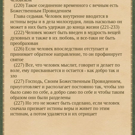
(220) Такое соединение временного с вечным есть
Божественным Провидением
Глава седьмая. Человек внутренне вводится в
истины веры и в дела милосердия, лишь насколько он
может в них быть удержан до конца жизни (221-233)
(222) Человек может быть введен в мудрость вещей
духовных и также в их любовь, и все-таки не быть
преобразован
(226) Если человек впоследствии отступает и
принимает обратное направление, то он профанирует
святое
(227) Все, что человек мыслит, говорит и делает по
воле, ему присваивается и остается - как добро так и
зло
(227) Господь, Своим Божественным Провидением,
приуготовляет и располагает постоянно так, чтобы зло
было само по себе, а добро само по себе и чтобы таким
образом они были разделены
(227) Но это не может быть соделано, если человек
сначала признает истины веры и живет по этим
истинам, а потом удаляется и их отрицает