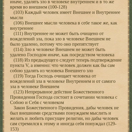
иначе, удалять зло в человеке внутреннем и в то же
время во внешнем (100-128)
(103) Каждый человек имеет Внешнее и Внутреннее
мысли
(106) Внешнее мысли человека в себе такое же, как
внутреннее
(111) Внутреннее не может быть очищено от
вожделений зла, пока зло в человеке Внешнем не
было удалено, потому что оно препятствует
(114) Зло в человеке Внешнем не может быть
удалено Господом иначе, как посредством человека
(118) Из предыдущего следует теперь подтверждение
пункта V, а именно: что человек должен как бы сам
собою удалять из человека Внешнего зло
(119) Тогда Господь очищает человека от
вожделений зла в человеке Внутреннем и от самого
зла в человеке Внешнем
(123) Непрерывное действие Божественного
Провидения Господа состоит в сочетании человека с
Собою и Себя с человеком
Закон Божественного Провидения, дабы человек не
был внешними средствами понуждаем мыслить и
желать и любить присущее религии, но дабы человек
сам стремился к этому и иногда себя понуждал (129-
153)