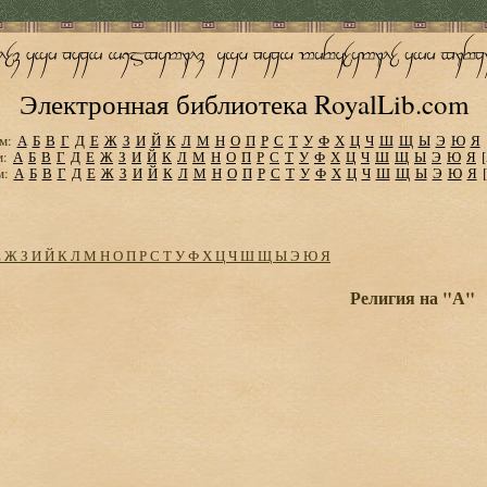
Электронная библиотека RoyalLib.com
м:
А
Б
В
Г
Д
Е
Ж
З
И
Й
К
Л
М
Н
О
П
Р
С
Т
У
Ф
Х
Ц
Ч
Ш
Щ
Ы
Э
Ю
Я
м:
А
Б
В
Г
Д
Е
Ж
З
И
Й
К
Л
М
Н
О
П
Р
С
Т
У
Ф
Х
Ц
Ч
Ш
Щ
Ы
Э
Ю
Я
м:
А
Б
В
Г
Д
Е
Ж
З
И
Й
К
Л
М
Н
О
П
Р
С
Т
У
Ф
Х
Ц
Ч
Ш
Щ
Ы
Э
Ю
Я
Е
Ж
З
И
Й
К
Л
М
Н
О
П
Р
С
Т
У
Ф
Х
Ц
Ч
Ш
Щ
Ы
Э
Ю
Я
Религия на "А"