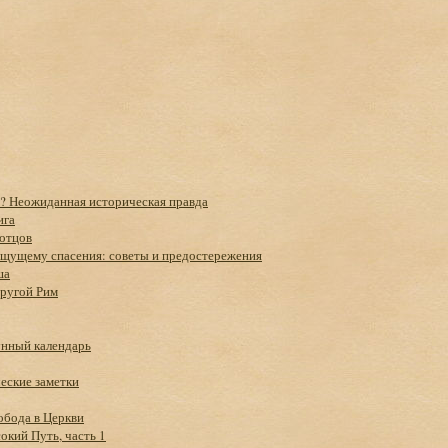
с? Неожиданная историческая правда
ига
 отцов
Ищущему спасения: советы и предостережения
ша
Другой Рим
унный календарь
еские заметки
обода в Церкви
окий Путь, часть 1