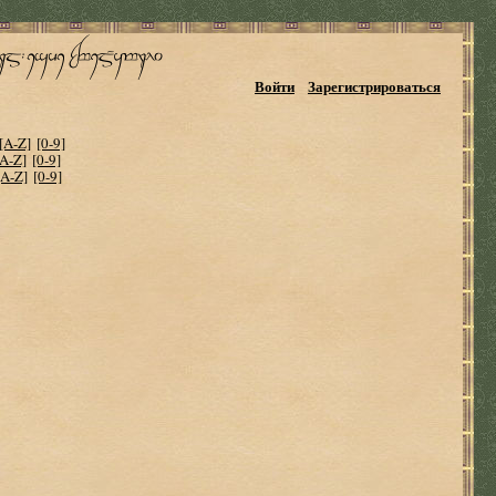
Войти
Зарегистрироваться
[A-Z]
[0-9]
[A-Z]
[0-9]
[A-Z]
[0-9]