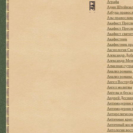
Аграфа
Адин Штейнзал
Азбука правос
Азы православ
Акафист Пресв
Акафист Пресвя
Акафист святи
Акафистник
Акафистник пр
Аксиология Све
Александр Добр
Александр Мен
Алмазная сутра
Анализ романа 
Анализ романа 
Ангел Воструби
Ангел молитвы
Ангелы и бесы
Андрей Десниц
Антимодернист
Антимодернист
Антирелигиозн
Античные крит
Античный космо
Антология вост