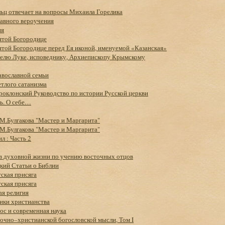
ьц отвечает на вопросы Михаила Горелика
лавного вероучения
ия
ятой Богородице
той Богородице перед Ея иконой, именуемой «Казанская»
телю Луке, исповеднику, Архиепископу Крымскому
авославной семьи
тлого сатанизма
оклонский Руководство по истории Русской церкви
ь. О себе…
М.Булгакова "Мастер и Маргарита"
М.Булгакова "Мастер и Маргарита"
л : Часть 2
 в духовной жизни по учению восточных отцов
кий Статьи о Библии
ская присяга
ская присяга
ая религия
ики христианства
с и современная наука
очно–христианской богословской мысли, Том I