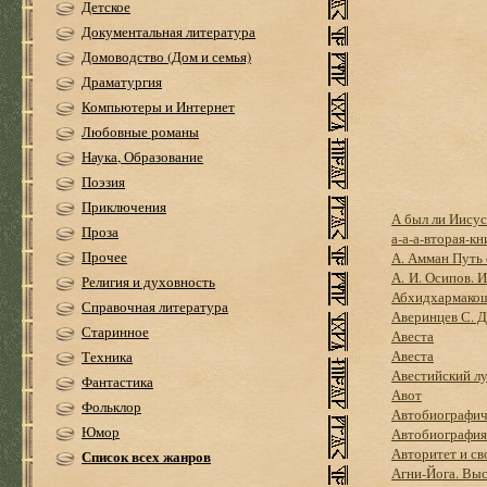
Детское
Документальная литература
Домоводство (Дом и семья)
Драматургия
Компьютеры и Интернет
Любовные романы
Наука, Образование
Поэзия
Приключения
А был ли Иису
Проза
а-а-а-вторая-кн
Прочее
А. Амман Путь
А. И. Осипов. 
Религия и духовность
Абхидхармако
Справочная литература
Аверинцев С. 
Старинное
Авеста
Авеста
Техника
Авестийский л
Фантастика
Авот
Фольклор
Автобиографич
Юмор
Автобиография
Авторитет и св
Список всех жанров
Агни-Йога. Выс