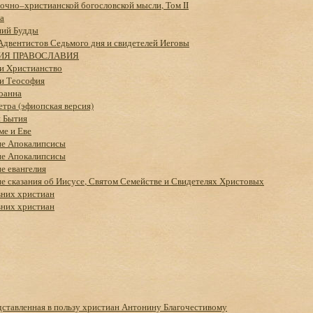
очно–христианской богословской мысли, Том II
а
ний Будды
Адвентистов Седьмого дня и свидетелей Иеговы
ИЯ ПРАВОСЛАВИЯ
и Xристианство
и Теософия
оанна
тра (эфиопская версия)
 Бытия
ме и Еве
е Апокалипсисы
е Апокалипсисы
е евангелия
е сказания об Иисусе, Святом Семействе и Свидетелях Христовых
них христиан
них христиан
дставленная в пользу христиан Антонину Благочестивому