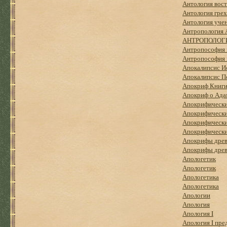
Антология вост
Антология грех
Антология уче
Антропология 
АНТРОПОЛОГ
Антропософия 
Антропософия 
Апокалипсис И
Апокалипсис Пе
Апокриф Книги
Апокриф о Ада
Апокрифически
Апокрифически
Апокрифически
Апокрифически
Апокрифы древ
Апокрифы древ
Апологетик
Апологетик
Апологетика
Апологетика
Апологии
Апология
Апология I
Апология I пре