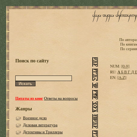
По автора
По книга
По серия
Поиск по сайту
NUM:
[0-9]
А
RU:
Б
В
Г
Д
EN:
[A-Z]
Цитаты из книг
Ответы на вопросы
Жанры
Военное дело
Деловая литература
Детективы и Триллеры