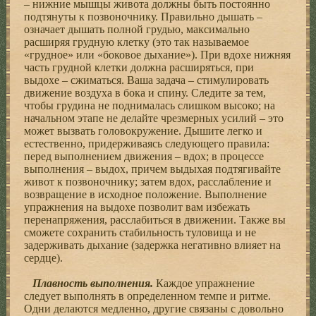
– нижние мышцы живота должны быть постоянно
подтянуты к позвоночнику. Правильно дышать –
означает дышать полной грудью, максимально
расширяя грудную клетку (это так называемое
«грудное» или «боковое дыхание»). При вдохе нижняя
часть грудной клетки должна расширяться, при
выдохе – сжиматься. Ваша задача – стимулировать
движение воздуха в бока и спину. Следите за тем,
чтобы грудина не поднималась слишком высоко; на
начальном этапе не делайте чрезмерных усилий – это
может вызвать головокружение. Дышите легко и
естественно, придерживаясь следующего правила:
перед выполнением движения – вдох; в процессе
выполнения – выдох, причем выдыхая подтягивайте
живот к позвоночнику; затем вдох, расслабление и
возвращение в исходное положение. Выполнение
упражнения на выдохе позволит вам избежать
перенапряжения, расслабиться в движении. Также вы
сможете сохранить стабильность туловища и не
задерживать дыхание (задержка негативно влияет на
сердце).
Плавность выполнения.
Каждое упражнение
следует выполнять в определенном темпе и ритме.
Одни делаются медленно, другие связаны с довольно