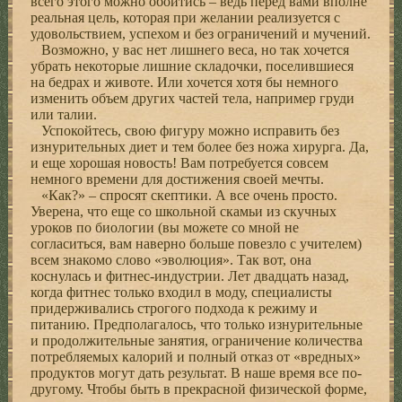
всего этого можно обойтись – ведь перед вами вполне
реальная цель, которая при желании реализуется с
удовольствием, успехом и без ограничений и мучений.
Возможно, у вас нет лишнего веса, но так хочется
убрать некоторые лишние складочки, поселившиеся
на бедрах и животе. Или хочется хотя бы немного
изменить объем других частей тела, например груди
или талии.
Успокойтесь, свою фигуру можно исправить без
изнурительных диет и тем более без ножа хирурга. Да,
и еще хорошая новость! Вам потребуется совсем
немного времени для достижения своей мечты.
«Как?» – спросят скептики. А все очень просто.
Уверена, что еще со школьной скамьи из скучных
уроков по биологии (вы можете со мной не
согласиться, вам наверно больше повезло с учителем)
всем знакомо слово «эволюция». Так вот, она
коснулась и фитнес-индустрии. Лет двадцать назад,
когда фитнес только входил в моду, специалисты
придерживались строгого подхода к режиму и
питанию. Предполагалось, что только изнурительные
и продолжительные занятия, ограничение количества
потребляемых калорий и полный отказ от «вредных»
продуктов могут дать результат. В наше время все по-
другому. Чтобы быть в прекрасной физической форме,