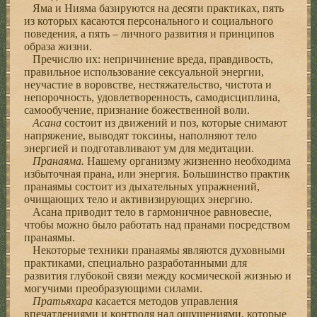
Яма и Нияма базируются на десяти практиках, пять
из которых касаются персонального и социального
поведения, а пять – личного развития и принципов
образа жизни.
Пречислю их: непричинение вреда, правдивость,
правильное использование сексуальной энергии,
неучастие в воровстве, нестяжательство, чистота и
непорочность, удовлетворенность, самодисциплина,
самообучение, признание божественной воли.
Асана
состоит из движений и поз, которые снимают
напряжение, выводят токсины, наполняют тело
энергией и подготавливают ум для медитации.
Пранаяма.
Нашему организму жизненно необходима
избыточная прана, или энергия. Большинство практик
пранаямы состоит из дыхательных упражнений,
очищающих тело и активизирующих энергию.
Асана приводит тело в гармоничное равновесие,
чтобы можно было работать над пранами посредством
пранаямы.
Некоторые техники пранаямы являются духовными
практиками, специально разработанными для
развития глубокой связи между космической жизнью и
могучими преобразующими силами.
Пратьяхара
касается методов управления
впечатлениями и контроля над ощущениями, которые