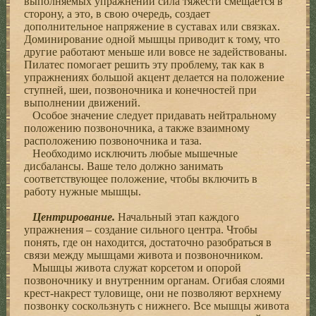
выполняемых упражнений сила тяжести смещается в
сторону, а это, в свою очередь, создает
дополнительное напряжение в суставах или связках.
Доминирование одной мышцы приводит к тому, что
другие работают меньше или вовсе не задействованы.
Пилатес помогает решить эту проблему, так как в
упражнениях большой акцент делается на положение
ступней, шеи, позвоночника и конечностей при
выполнении движений.
Особое значение следует придавать нейтральному
положению позвоночника, а также взаимному
расположению позвоночника и таза.
Необходимо исключить любые мышечные
дисбалансы. Ваше тело должно занимать
соответствующее положение, чтобы включить в
работу нужные мышцы.
Центрирование.
Начальный этап каждого
упражнения – создание сильного центра. Чтобы
понять, где он находится, достаточно разобраться в
связи между мышцами живота и позвоночником.
Мышцы живота служат корсетом и опорой
позвоночнику и внутренним органам. Огибая слоями
крест-накрест туловище, они не позволяют верхнему
позвонку соскользнуть с нижнего. Все мышцы живота