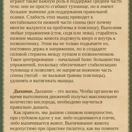
играют также важную роль в поддержке средней части
тела: они не просто сгибают туловище, но и имеют
большое значение для поддержания правильной
осанки. Слабость этих мышц приводит к
нестабильности нижней части спины (вот почему
многие жалуются на проблемы в пояснице). Выполняя
любые упражнения (стоя, сидя или лежа), старайтесь
нижние мышцы живота подтянуть вверх и внутрь к
позвоночнику. Этим вы не только подкачаете их,
постоянно держа в напряжении, но и создадите
силовой стержень между пупком и позвоночником.
Такое центрирование – начальный базис большинства
упражнений, поскольку обеспечивает стабилизацию
туловища и позволяет, не напрягая нижнюю часть
спины (читай – не вызывая травмы поясницы),
удлинять и вытягивать мышцы.
Дыхание.
Дыхание – это жизнь. Чтобы организм во
время выполнения движений получал максимальное
количество кислорода, необходимо научиться
правильно дышать.
Как правило, мы дышим слишком поверхностно,
при глубоком вдохе у нас либо поднимаются плечи,
либо выпячивается живот. Выпячивание живота
недопустимо при практике пилатеса, как вы помните