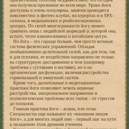
она получила признание во всем мире. Уроки йоги
доступны и очень популярны, занятия проводятся
повсеместно: в фитнес-клубах, на курортах и в SPA-
салонах, в медицинских и реабилитационных
центрах. По своей многогранности йогу можно
сравнить лишь с индийской аюрведой (с которой она,
кстати, тесно взаимосвязана) и китайским цигун.
Но йога – это гораздо больше, чем просто великая
система физических упражнений. Обладая
необыкновенно целительной силой, как для тела, так
и для психики, ее воздействие направлено не только
на структурную дисгармонию в теле (например
проблема с суставами и костями), но и на
органические дисфункции, включая расстройства
гормональной и иммунной систем.
Кроме того, дыхательные и медитационные
практики йоги позволяют лечить нервные
расстройства, эмоциональное напряжение и
психологические проблемы всех типов – от стрессов
до психозов.
Главная практика йоги – асаны, или позы.
Специалисты еще называют их «внешним лицом
йоги», а для многих людей они – первый шаг на пути
к овладению этим древним учением.