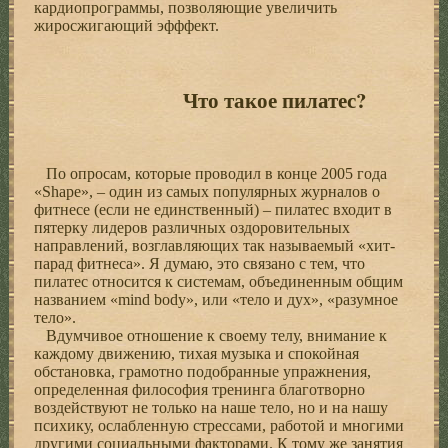
кардиопрограммы, позволяющие увеличить
жиросжигающий эфффект.
Что такое пилатес?
По опросам, которые проводил в конце 2005 года
«Shape», – один из самых популярных журналов о
фитнесе (если не единственный) – пилатес входит в
пятерку лидеров различных оздоровительных
направлений, возглавляющих так называемый «хит-
парад фитнеса». Я думаю, это связано с тем, что
пилатес относится к системам, объединенным общим
названием «mind body», или «тело и дух», «разумное
тело».
Вдумчивое отношение к своему телу, внимание к
каждому движению, тихая музыка и спокойная
обстановка, грамотно подобранные упражнения,
определенная философия тренинга благотворно
воздействуют не только на наше тело, но и на нашу
психику, ослабленную стрессами, работой и многими
другими социальными факторами. К тому же занятия