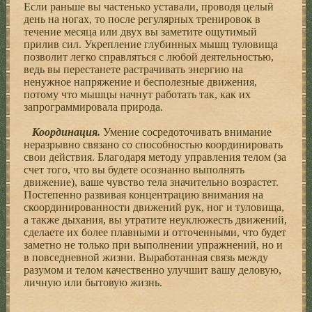
Если раньше вы частенько уставали, проводя целый
день на ногах, то после регулярных тренировок в
течение месяца или двух вы заметите ощутимый
прилив сил. Укрепление глубинных мышц туловища
позволит легко справляться с любой деятельностью,
ведь вы перестанете растрачивать энергию на
ненужное напряжение и бесполезные движения,
потому что мышцы начнут работать так, как их
запрограммировала природа.
Координация.
Умение сосредоточивать внимание
неразрывно связано со способностью координировать
свои действия. Благодаря методу управления телом (за
счет того, что вы будете осознанно выполнять
движение), ваше чувство тела значительно возрастет.
Постепенно развивая концентрацию внимания на
скоординированности движений рук, ног и туловища,
а также дыхания, вы утратите неуклюжесть движений,
сделаете их более плавными и отточенными, что будет
заметно не только при выполнении упражнений, но и
в повседневной жизни. Выработанная связь между
разумом и телом качественно улучшит вашу деловую,
личную или бытовую жизнь.