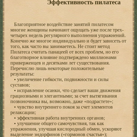
Эффективность пилатеса
Благоприятное воздействие занятий пилатесом
многие женщины начинают ощущать уже после трех-
четырех недель регулярного выполнения упражнений.
Конечно же многое индивидуально и будет зависеть от
того, как часто вы занимаетесь. Не стоит метод
Пилатеса считать панацеей от всех проблем, но его
благотворное влияние подтверждено миллионами
приверженцев и десятками лет существования.
Перечислю лишь некоторые положительные
результаты:
• увеличение гибкости, подвижности и силы
суставов;
• исправление осанки, что сделает ваши движения
грациозными и элегантными; за счет вытягивания
позвоночника вы, возможно, даже «подрастете»;
• чувство внутреннего покоя за счет элементов
релаксации;
• эффективная работа внутренних органов;
• улучшение общего самочувствия, так как
упражнения, улучшая кислородный обмен, ускоряют
выделение эндорфинов («гормонов счастья»);