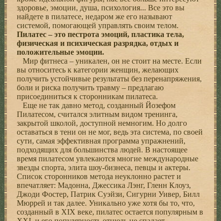
здоровье, эмоции, душа, психология... Все это вы
найдете в пилатесе, недаром же его называют
системой, помогающей управлять своим телом.
Пилатес – это пестрота эмоций, пластика тела,
физическая и психическая разрядка, отдых и
положительные эмоции.
Мир фитнеса – уникален, он не стоит на месте. Если
вы относитесь к категории женщин, желающих
получить устойчивые результаты без перенапряжения,
боли и риска получить травму – предлагаю
присоединиться к сторонникам пилатеса.
Еще не так давно метод, созданный Йозефом
Пилатесом, считался элитным видом тренинга,
закрытой школой, доступной немногим. Но долго
оставаться в тени он не мог, ведь эта система, по своей
сути, самая эффективная программа упражнений,
подходящих для большинства людей. В настоящее
время пилатесом увлекаются многие международные
звезды спорта, элита шоу-бизнеса, певцы и актеры.
Список сторонников метода неуклонно растет и
впечатляет: Мадонна, Джессика Лэнг, Гленн Клоуз,
Джоди Фостер, Патрик Суэйзи, Сигурни Уивер, Билл
Мюррей и так далее. Уникально уже хотя бы то, что,
созданный в XIX веке, пилатес остается популярным в
XXI, и его популярность отнюдь не спадает.