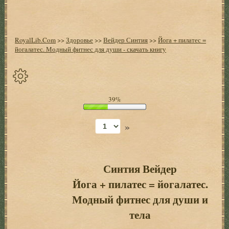
RoyalLib.Com
>>
Здоровье
>>
Вейдер Синтия
>>
Йога + пилатес =
йогалатес. Модный фитнес для души - скачать книгу
Спрятать
39%
опции
»
Начало
Установить
закладку
Синтия Вейдер
Йога + пилатес = йогалатес.
Настройки
+
Модный фитнес для души и
Оглавление
+
тела