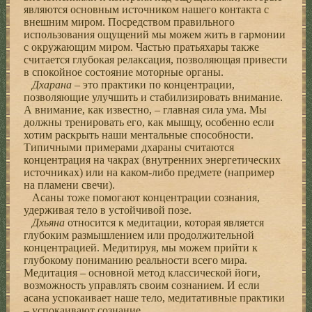
являются основным источником нашего контакта с
внешним миром. Посредством правильного
использования ощущений мы можем жить в гармонии
с окружающим миром. Частью пратьяхары также
считается глубокая релаксация, позволяющая привести
в спокойное состояние моторные органы.
Дхарана
– это практики по концентрации,
позволяющие улучшить и стабилизировать внимание.
А внимание, как известно, – главная сила ума. Мы
должны тренировать его, как мышцу, особенно если
хотим раскрыть наши ментальные способности.
Типичными примерами дхараны считаются
концентрация на чакрах (внутренних энергетических
источниках) или на каком-либо предмете (например
на пламени свечи).
Асаны тоже помогают концентрации сознания,
удерживая тело в устойчивой позе.
Дхьяна
относится к медитации, которая является
глубоким размышлением или продолжительной
концентрацией. Медитируя, мы можем прийти к
глубокому пониманию реальности всего мира.
Медитация – основной метод классической йоги,
возможность управлять своим сознанием. И если
асана успокаивает наше тело, медитативные практики
– успокаивают сознание.