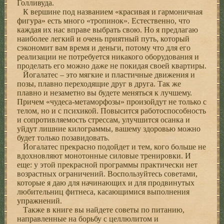
Голливуда.
К вершине под названием «красивая и гармоничная
фигура» есть много «тропинок». Естественно, что
каждая их нас вправе выбрать свою. Но я предлагаю
наиболее легкий и очень приятный путь, который
сэкономит вам время и деньги, потому что для его
реализации не потребуется никакого оборудования и
проделать его можно даже не покидая своей квартиры.
Йогалатес – это мягкие и пластичные движения и
позы, плавно переходящие друг в друга. Так же
плавно и незаметно вы будете меняться к лучшему.
Причем «чудеса-метаморфозы» произойдут не только с
телом, но и с психикой. Повысится работоспособность
и сопротивляемость стрессам, улучшится осанка и
уйдут лишние килограммы, вашему здоровью можно
будет только позавидовать.
Йогалатес прекрасно подойдет и тем, кого больше не
вдохновляют монотонные силовые тренировки. И
еще: у этой прекрасной программы практически нет
возрастных ограничений. Воспользуйтесь советами,
которые я даю для начинающих и для продвинутых
любительниц фитнеса, касающимися выполнения
упражнений.
Также в книге вы найдете советы по питанию,
направленные на борьбу с целлюлитом и