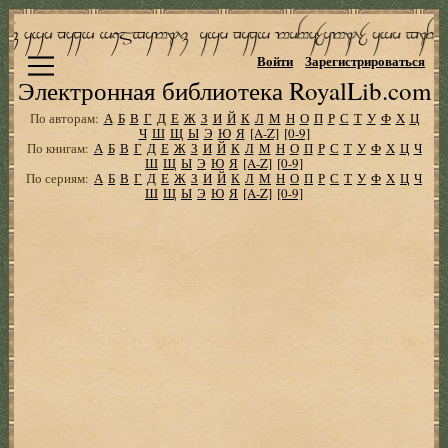
Войти
Зарегистрироваться
Электронная библиотека RoyalLib.com
По авторам:
А
Б
В
Г
Д
Е
Ж
З
И
Й
К
Л
М
Н
О
П
Р
С
Т
У
Ф
Х
Ц
Ч
Ш
Щ
Ы
Э
Ю
Я
[A-Z]
[0-9]
По книгам:
А
Б
В
Г
Д
Е
Ж
З
И
Й
К
Л
М
Н
О
П
Р
С
Т
У
Ф
Х
Ц
Ч
Ш
Щ
Ы
Э
Ю
Я
[A-Z]
[0-9]
По сериям:
А
Б
В
Г
Д
Е
Ж
З
И
Й
К
Л
М
Н
О
П
Р
С
Т
У
Ф
Х
Ц
Ч
Ш
Щ
Ы
Э
Ю
Я
[A-Z]
[0-9]