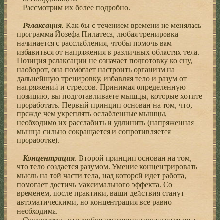
Рассмотрим их более подробно.
Релаксация.
Как бы с течением времени не менялась
программа Йозефа Пилатеса, любая тренировка
начинается с расслабления, чтобы помочь вам
избавиться от напряжения в различных областях тела.
Позиция релаксации не означает подготовку ко сну,
наоборот, она помогает настроить организм на
дальнейшую тренировку, избавляя тело и разум от
напряжений и стрессов. Принимая определенную
позицию, вы подготавливаете мышцы, которые хотите
проработать. Первый принцип основан на том, что,
прежде чем укреплять ослабленные мышцы,
необходимо их расслабить и удлинить (напряженная
мышца сильно сокращается и сопротивляется
проработке).
Концентрация
. Второй принцип основан на том,
что тело создается разумом. Умение концентрировать
мысль на той части тела, над которой идет работа,
помогает достичь максимального эффекта. Со
временем, после практики, ваши действия станут
автоматическими, но концентрация все равно
необходима.
Согласитесь, что любое движение зарождается не в