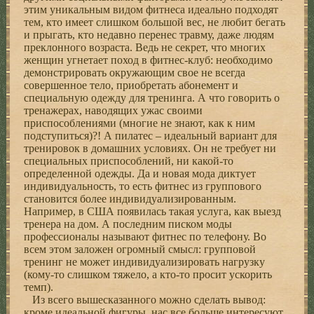
этим уникальным видом фитнеса идеально подходят
тем, кто имеет слишком большой вес, не любит бегать
и прыгать, кто недавно перенес травму, даже людям
преклонного возраста. Ведь не секрет, что многих
женщин угнетает поход в фитнес-клуб: необходимо
демонстрировать окружающим свое не всегда
совершенное тело, приобретать абонемент и
специальную одежду для тренинга. А что говорить о
тренажерах, наводящих ужас своими
приспособлениями (многие не знают, как к ним
подступиться)?! А пилатес – идеальный вариант для
тренировок в домашних условиях. Он не требует ни
специальных приспособлений, ни какой-то
определенной одежды. Да и новая мода диктует
индивидуальность, то есть фитнес из группового
становится более индивидуализированным.
Например, в США появилась такая услуга, как выезд
тренера на дом. А последним писком моды
профессионалы называют фитнес по телефону. Во
всем этом заложен огромный смысл: групповой
тренинг не может индивидуализировать нагрузку
(кому-то слишком тяжело, а кто-то просит ускорить
темп).
Из всего вышесказанного можно сделать вывод:
кроме идеальной фигуры, нас все больше интересуют