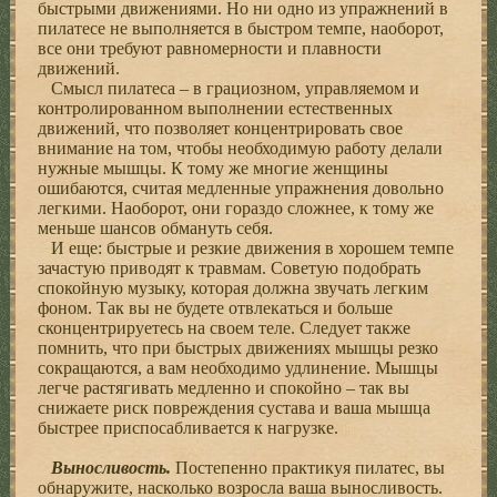
быстрыми движениями. Но ни одно из упражнений в
пилатесе не выполняется в быстром темпе, наоборот,
все они требуют равномерности и плавности
движений.
Смысл пилатеса – в грациозном, управляемом и
контролированном выполнении естественных
движений, что позволяет концентрировать свое
внимание на том, чтобы необходимую работу делали
нужные мышцы. К тому же многие женщины
ошибаются, считая медленные упражнения довольно
легкими. Наоборот, они гораздо сложнее, к тому же
меньше шансов обмануть себя.
И еще: быстрые и резкие движения в хорошем темпе
зачастую приводят к травмам. Советую подобрать
спокойную музыку, которая должна звучать легким
фоном. Так вы не будете отвлекаться и больше
сконцентрируетесь на своем теле. Следует также
помнить, что при быстрых движениях мышцы резко
сокращаются, а вам необходимо удлинение. Мышцы
легче растягивать медленно и спокойно – так вы
снижаете риск повреждения сустава и ваша мышца
быстрее приспосабливается к нагрузке.
Выносливость.
Постепенно практикуя пилатес, вы
обнаружите, насколько возросла ваша выносливость.