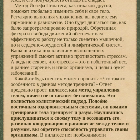
Метод Йозефа Пилатеса, как никакой другой,
поможет глобально изменить себя и свое тело.
Регулярно выполняя упражнения, вы вернете ему
гармонию и равновесие. Оно будет двигаться так, как
было запрограммировано природой. Обретенная
фигура и свобода движений обеспечат вам
эффективную работу не только скелетно-мышечной,
но и сердечно-сосудистой и лимфатической систем.
Ваша психика под влиянием выполненных
упражнений сможет активно противостоять стрессам.
А ведь не секрет, что стрессы – это и избыточный вес,
и раннее старение, и износ организма, и целый букет
заболеваний.
Какой-нибудь скептик может спросить: «Что такого
особенного в данном методе тренинга?» Ответ
предельно прост:
пилатес, как метод управления
телом, ничего не оставляет без внимания. Это
полностью холистический подход. Подобно
восточным оздоровительным системам, он помимо
тренировки тела тренирует и разум. Научившись
прислушиваться к своему телу и осознавать его,
развивая координацию и равновесие между телом и
разумом, вы обретете способность управлять своим
организмом.
В пилатесе нет необходимости