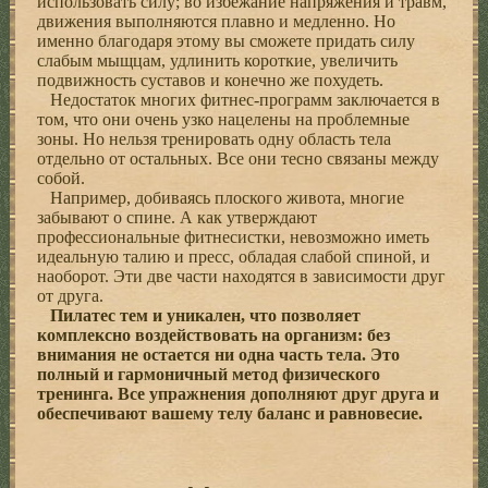
использовать силу; во избежание напряжения и травм,
движения выполняются плавно и медленно. Но
именно благодаря этому вы сможете придать силу
слабым мыщцам, удлинить короткие, увеличить
подвижность суставов и конечно же похудеть.
Недостаток многих фитнес-программ заключается в
том, что они очень узко нацелены на проблемные
зоны. Но нельзя тренировать одну область тела
отдельно от остальных. Все они тесно связаны между
собой.
Например, добиваясь плоского живота, многие
забывают о спине. А как утверждают
профессиональные фитнесистки, невозможно иметь
идеальную талию и пресс, обладая слабой спиной, и
наоборот. Эти две части находятся в зависимости друг
от друга.
Пилатес тем и уникален, что позволяет
комплексно воздействовать на организм: без
внимания не остается ни одна часть тела. Это
полный и гармоничный метод физического
тренинга. Все упражнения дополняют друг друга и
обеспечивают вашему телу баланс и равновесие.