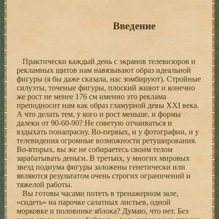
Введение
Практически каждый день с экранов телевизоров и
рекламных щитов нам навязывают образ идеальной
фигуры (я бы даже сказала, нас зомбируют). Стройные
силуэты, точеные фигуры, плоский живот и конечно
же рост не менее 176 см именно это реклама
преподносит нам как образ гламурной девы XXI века.
А что делать тем, у кого и рост меньше, и формы
далеки от 90-60-90? Не советую отчаиваться и
вздыхать понапрасну. Во-первых, и у фотографии, и у
телевидения огромные возможности ретуширования.
Во-вторых, вы же не собираетесь своим телом
зарабатывать деньги. В третьих, у многих мировых
звезд подиума фигуры заложены генетически или
являются результатом очень строгих ограничений и
тяжелой работы.
Вы готовы часами потеть в тренажерном зале,
«сидеть» на парочке салатных листьев, одной
морковке и половинке яблока? Думаю, что нет. Без