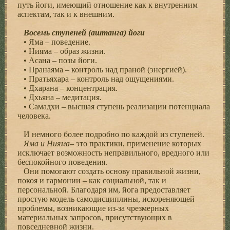
путь йоги, имеющий отношение как к внутренним
аспектам, так и к внешним.
Восемь ступеней (аштанга) йоги
• Яма – поведение.
• Нияма – образ жизни.
• Асана – позы йоги.
• Пранаяма – контроль над праной (энергией).
• Пратьяхара – контроль над ощущениями.
• Дхарана – концентрация.
• Дхьяна – медитация.
• Самадхи – высшая ступень реализации потенциала
человека.
И немного более подробно по каждой из ступеней.
Яма и Нияма
– это практики, применение которых
исключает возможность неправильного, вредного или
беспокойного поведения.
Они помогают создать основу правильной жизни,
покоя и гармонии – как социальной, так и
персональной. Благодаря им, йога предоставляет
простую модель самодисциплины, искореняющей
проблемы, возникающие из-за чрезмерных
материальных запросов, присутствующих в
повседневной жизни.