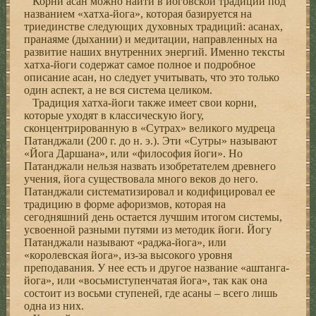
Корни асан можно найти в йоговской традиции под
названием «хатха-йога», которая базируется на
триединстве следующих духовных традиций: асанах,
пранаяме (дыхании) и медитации, направленных на
развитие наших внутренних энергий. Именно тексты
хатха-йоги содержат самое полное и подробное
описание асан, но следует учитывать, что это только
один аспект, а не вся система целиком.
Традиция хатха-йоги также имеет свои корни,
которые уходят в классическую йогу,
сконцентрированную в «Сутрах» великого мудреца
Патанджали (200 г. до н. э.). Эти «Сутры» называют
«Йога Даршана», или «философия йоги». Но
Патанджали нельзя назвать изобретателем древнего
учения, йога существовала много веков до него.
Патанджали систематизировал и кодифицировал ее
традицию в форме афоризмов, которая на
сегодняшний день остается лучшим итогом системы,
усвоенной разными путями из методик йоги. Йогу
Патанджали называют «раджа-йога», или
«королевская йога», из-за высокого уровня
преподавания. У нее есть и другое название «аштанга-
йога», или «восьмиступенчатая йога», так как она
состоит из восьми ступеней, где асаны – всего лишь
одна из них.