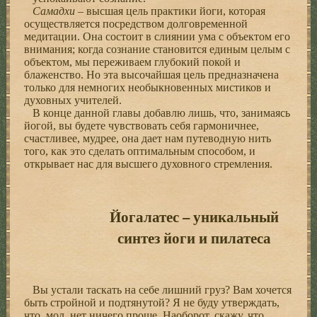
Самадхи
– высшая цель практики йоги, которая
осуществляется посредством долговременной
медитации. Она состоит в слиянии ума с объектом его
внимания; когда сознание становится единым целым с
объектом, мы переживаем глубокий покой и
блаженство. Но эта высочайшая цель предназначена
только для немногих необыкновенных мистиков и
духовных учителей.
В конце данной главы добавлю лишь, что, занимаясь
йогой, вы будете чувствовать себя гармоничнее,
счастливее, мудрее, она дает нам путеводную нить
того, как это сделать оптимальным способом, и
открывает нас для высшего духовного стремления.
Йогалатес – уникальный
синтез йоги и пилатеса
Вы устали таскать на себе лишний груз? Вам хочется
быть стройной и подтянутой? Я не буду утверждать,
что, мол, нет ничего проще. Наоборот, скажу, что