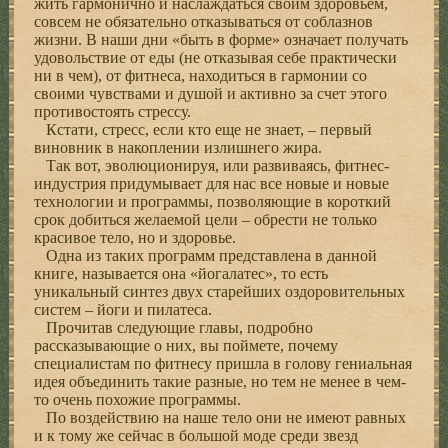
жить гармонично и наслаждаться своим здоровьем,
совсем не обязательно отказываться от соблазнов
жизни. В наши дни «быть в форме» означает получать
удовольствие от еды (не отказывая себе практически
ни в чем), от фитнеса, находиться в гармонии со
своими чувствами и душой и активно за счет этого
противостоять стрессу.
Кстати, стресс, если кто еще не знает, – первый
виновник в накоплении излишнего жира.
Так вот, эволюционируя, или развиваясь, фитнес-
индустрия придумывает для нас все новые и новые
технологии и программы, позволяющие в короткий
срок добиться желаемой цели – обрести не только
красивое тело, но и здоровье.
Одна из таких программ представлена в данной
книге, называется она «йогалатес», то есть
уникальный синтез двух старейших оздоровительных
систем – йоги и пилатеса.
Прочитав следующие главы, подробно
рассказывающие о них, вы поймете, почему
специалистам по фитнесу пришла в голову гениальная
идея объединить такие разные, но тем не менее в чем-
то очень похожие программы.
По воздействию на наше тело они не имеют равных
и к тому же сейчас в большой моде среди звезд