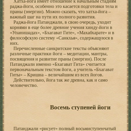
Хатха-йога имеет отношение к начальным стадиям
раджа-йоги, особенно это касается подготовки тела и
праны (энергии). Можно сказать, что хатха-йога –
важный шаг на пути их полного развития.
Раджа-йога Патанджали, в свою очередь, уходит
корнями в еще более древние учения хинду-йоги в
«Упанишадах», «Бхагават Гите», «Махабхарате» и в
философскую систему «Санкхья», содержащуюся в
них.
Перечисленные санкритские тексты объясняют
различные практики йоги – медитации, мантры,
посвящения и развитие праны (энергии). После
Патанджали именно «Бхагават Гита» считается
первоначальным текстом йоги, а учитель «Бхагават
Гиты» – Кришна – величайшим из всех йогов.
Действительно, йога так же древна, как и само
человечество.
Восемь ступеней йоги
Патанджали «рисует» полный восьмиступенчатый