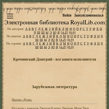
Войти
Зарегистрироваться
Электронная библиотека RoyalLib.com
По авторам:
А
Б
В
Г
Д
Е
Ж
З
И
Й
К
Л
М
Н
О
П
Р
С
Т
У
Ф
Х
Ц
Ч
Ш
Щ
Ы
Э
Ю
Я
[A-Z]
[0-9]
По книгам:
А
Б
В
Г
Д
Е
Ж
З
И
Й
К
Л
М
Н
О
П
Р
С
Т
У
Ф
Х
Ц
Ч
Ш
Щ
Ы
Э
Ю
Я
[A-Z]
[0-9]
По сериям:
А
Б
В
Г
Д
Е
Ж
З
И
Й
К
Л
М
Н
О
П
Р
С
Т
У
Ф
Х
Ц
Ч
Ш
Щ
Ы
Э
Ю
Я
[A-Z]
[0-9]
Креминский Дмитрий - все книги исполнителя
Зарубежная литература
Проект «Рози»
Рассказы с юмором Джером Клапка Джером, Марк Твен, .