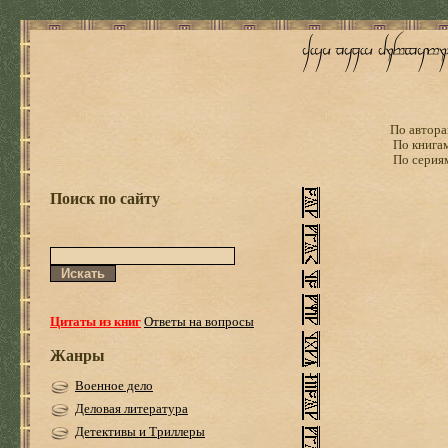
По автора
По книга
По серия
Поиск по сайту
Цитаты из книг
Ответы на вопросы
Жанры
Военное дело
Деловая литература
Детективы и Триллеры