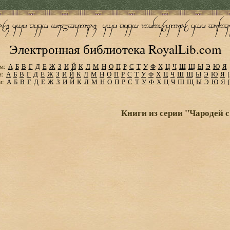
Электронная библиотека RoyalLib.com
м:
А
Б
В
Г
Д
Е
Ж
З
И
Й
К
Л
М
Н
О
П
Р
С
Т
У
Ф
Х
Ц
Ч
Ш
Щ
Ы
Э
Ю
Я
м:
А
Б
В
Г
Д
Е
Ж
З
И
Й
К
Л
М
Н
О
П
Р
С
Т
У
Ф
Х
Ц
Ч
Ш
Щ
Ы
Э
Ю
Я
м:
А
Б
В
Г
Д
Е
Ж
З
И
Й
К
Л
М
Н
О
П
Р
С
Т
У
Ф
Х
Ц
Ч
Ш
Щ
Ы
Э
Ю
Я
Книги из серии "Чародей с