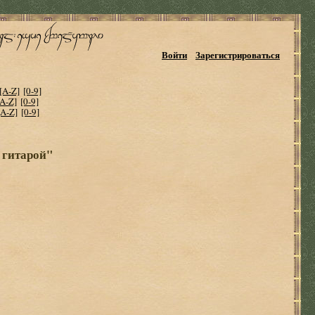
Войти
Зарегистрироваться
[A-Z]
[0-9]
[A-Z]
[0-9]
[A-Z]
[0-9]
 гитарой"