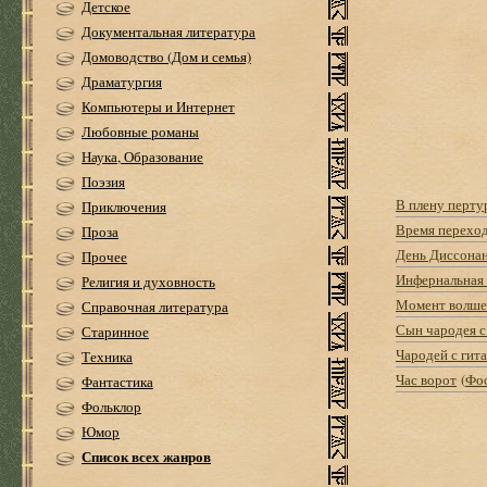
Детское
Документальная литература
Домоводство (Дом и семья)
Драматургия
Компьютеры и Интернет
Любовные романы
Наука, Образование
Поэзия
В плену перту
Приключения
Время перехо
Проза
День Диссона
Прочее
Инфернальная
Религия и духовность
Момент волше
Справочная литература
Сын чародея с
Старинное
Чародей с гит
Техника
Час ворот
(
Фос
Фантастика
Фольклор
Юмор
Список всех жанров