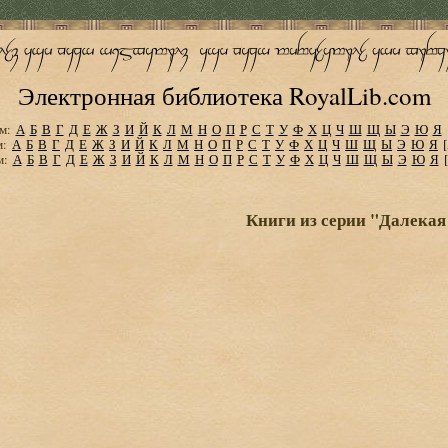
Электронная библиотека RoyalLib.com
м:
А
Б
В
Г
Д
Е
Ж
З
И
Й
К
Л
М
Н
О
П
Р
С
Т
У
Ф
Х
Ц
Ч
Ш
Щ
Ы
Э
Ю
Я
м:
А
Б
В
Г
Д
Е
Ж
З
И
Й
К
Л
М
Н
О
П
Р
С
Т
У
Ф
Х
Ц
Ч
Ш
Щ
Ы
Э
Ю
Я
м:
А
Б
В
Г
Д
Е
Ж
З
И
Й
К
Л
М
Н
О
П
Р
С
Т
У
Ф
Х
Ц
Ч
Ш
Щ
Ы
Э
Ю
Я
Книги из серии "Далекая