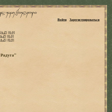
Войти
Зарегистрироваться
[A-Z]
[0-9]
[A-Z]
[0-9]
[A-Z]
[0-9]
 Радуга"