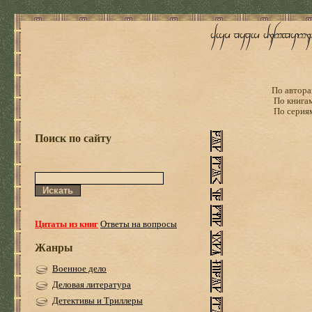
По автора
По книга
По серия
Поиск по сайту
Цитаты из книг
Ответы на вопросы
Жанры
Военное дело
Деловая литература
Детективы и Триллеры