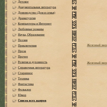
Детское
Документальная литература
Домоводство (Дом и семья)
Драматургия
Компьютеры и Интернет
Любовные романы
Наука, Образование
Поэзия
Железный звер
Приключения
Проза
Прочее
Религия и духовность
Железный звер
Справочная литература
Старинное
Техника
Фантастика
Фольклор
Юмор
Список всех жанров