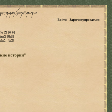
Войти
Зарегистрироваться
[A-Z]
[0-9]
[A-Z]
[0-9]
[A-Z]
[0-9]
кие истории"