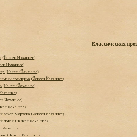
Классическая про
а
(
Йенсен Йоханнес
)
сен Йоханнес
)
пер
(
Йенсен Йоханнес
)
ашмаки помещика
(
Йенсен Йоханнес
)
ь
(
Йенсен Йоханнес
)
Йоханнес
)
ен Йоханнес
)
нсен Йоханнес
)
ий вечер Мортена
(
Йенсен Йоханнес
)
й покой
(
Йенсен Йоханнес
)
н Йоханнес
)
ние
(
Йенсен Йоханнес
)