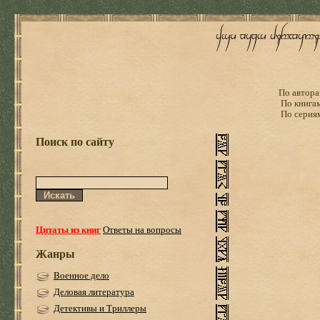
По автора
По книга
По серия
Поиск по сайту
Цитаты из книг
Ответы на вопросы
Жанры
Военное дело
Деловая литература
Детективы и Триллеры