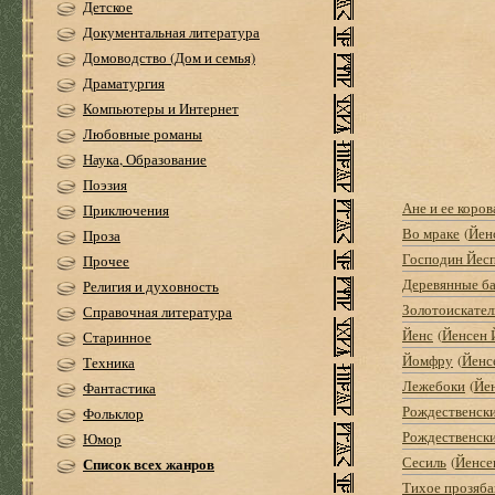
Детское
Документальная литература
Домоводство (Дом и семья)
Драматургия
Компьютеры и Интернет
Любовные романы
Наука, Образование
Поэзия
Ане и ее коров
Приключения
Во мраке
(
Йен
Проза
Господин Йес
Прочее
Деревянные б
Религия и духовность
Золотоискател
Справочная литература
Йенс
(
Йенсен 
Старинное
Йомфру
(
Йенс
Техника
Лежебоки
(
Йе
Фантастика
Рождественск
Фольклор
Рождественски
Юмор
Сесиль
(
Йенсе
Список всех жанров
Тихое прозяба