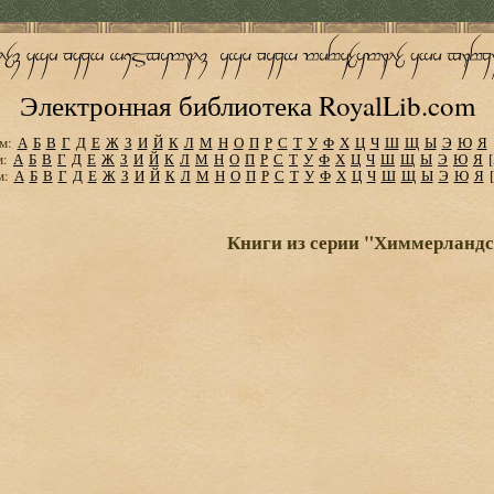
Электронная библиотека RoyalLib.com
м:
А
Б
В
Г
Д
Е
Ж
З
И
Й
К
Л
М
Н
О
П
Р
С
Т
У
Ф
Х
Ц
Ч
Ш
Щ
Ы
Э
Ю
Я
м:
А
Б
В
Г
Д
Е
Ж
З
И
Й
К
Л
М
Н
О
П
Р
С
Т
У
Ф
Х
Ц
Ч
Ш
Щ
Ы
Э
Ю
Я
м:
А
Б
В
Г
Д
Е
Ж
З
И
Й
К
Л
М
Н
О
П
Р
С
Т
У
Ф
Х
Ц
Ч
Ш
Щ
Ы
Э
Ю
Я
Книги из серии "Химмерландс