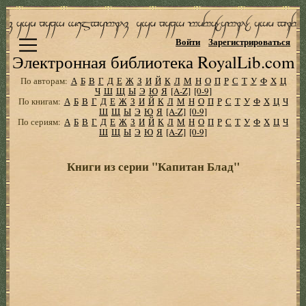
Войти
Зарегистрироваться
Электронная библиотека RoyalLib.com
По авторам:
А
Б
В
Г
Д
Е
Ж
З
И
Й
К
Л
М
Н
О
П
Р
С
Т
У
Ф
Х
Ц
Ч
Ш
Щ
Ы
Э
Ю
Я
[A-Z]
[0-9]
По книгам:
А
Б
В
Г
Д
Е
Ж
З
И
Й
К
Л
М
Н
О
П
Р
С
Т
У
Ф
Х
Ц
Ч
Ш
Щ
Ы
Э
Ю
Я
[A-Z]
[0-9]
По сериям:
А
Б
В
Г
Д
Е
Ж
З
И
Й
К
Л
М
Н
О
П
Р
С
Т
У
Ф
Х
Ц
Ч
Ш
Щ
Ы
Э
Ю
Я
[A-Z]
[0-9]
Книги из серии "Капитан Блад"