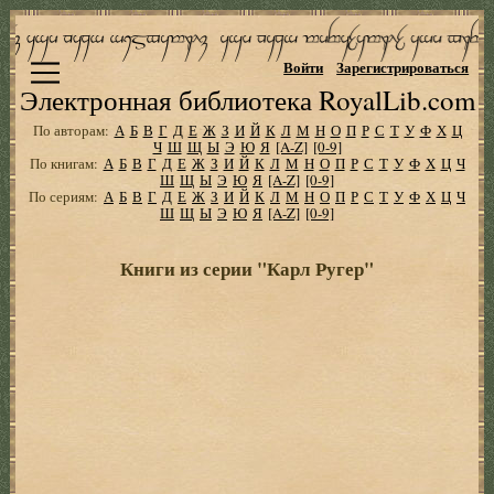
Войти
Зарегистрироваться
Электронная библиотека RoyalLib.com
По авторам:
А
Б
В
Г
Д
Е
Ж
З
И
Й
К
Л
М
Н
О
П
Р
С
Т
У
Ф
Х
Ц
Ч
Ш
Щ
Ы
Э
Ю
Я
[A-Z]
[0-9]
По книгам:
А
Б
В
Г
Д
Е
Ж
З
И
Й
К
Л
М
Н
О
П
Р
С
Т
У
Ф
Х
Ц
Ч
Ш
Щ
Ы
Э
Ю
Я
[A-Z]
[0-9]
По сериям:
А
Б
В
Г
Д
Е
Ж
З
И
Й
К
Л
М
Н
О
П
Р
С
Т
У
Ф
Х
Ц
Ч
Ш
Щ
Ы
Э
Ю
Я
[A-Z]
[0-9]
Книги из серии "Карл Ругер"