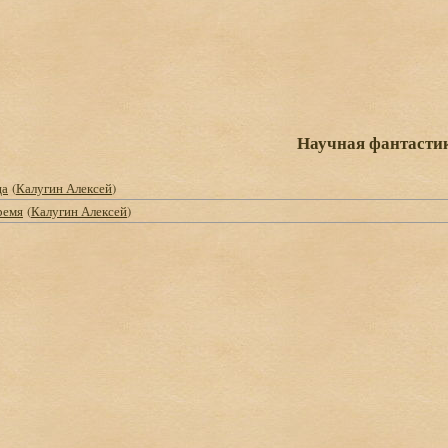
Научная фантасти
ца
(
Калугин Алексей
)
ремя
(
Калугин Алексей
)