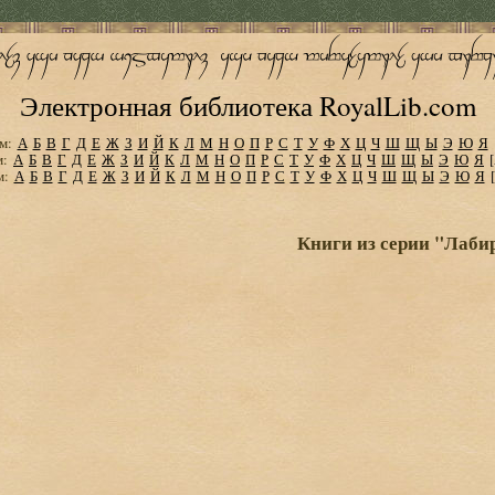
Электронная библиотека RoyalLib.com
м:
А
Б
В
Г
Д
Е
Ж
З
И
Й
К
Л
М
Н
О
П
Р
С
Т
У
Ф
Х
Ц
Ч
Ш
Щ
Ы
Э
Ю
Я
м:
А
Б
В
Г
Д
Е
Ж
З
И
Й
К
Л
М
Н
О
П
Р
С
Т
У
Ф
Х
Ц
Ч
Ш
Щ
Ы
Э
Ю
Я
м:
А
Б
В
Г
Д
Е
Ж
З
И
Й
К
Л
М
Н
О
П
Р
С
Т
У
Ф
Х
Ц
Ч
Ш
Щ
Ы
Э
Ю
Я
Книги из серии "Лаби