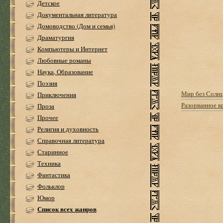
Детское
Документальная литература
Домоводство (Дом и семья)
Драматургия
Компьютеры и Интернет
Любовные романы
Наука, Образование
Поэзия
Мир без Солн
Приключения
Разорванное в
Проза
Прочее
Религия и духовность
Справочная литература
Старинное
Техника
Фантастика
Фольклор
Юмор
Список всех жанров