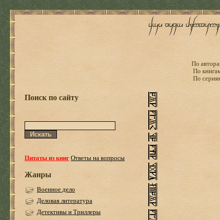
По автора
По книга
По серия
Поиск по сайту
Цитаты из книг
Ответы на вопросы
Жанры
Военное дело
Деловая литература
Детективы и Триллеры