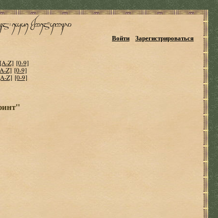
Войти
Зарегистрироваться
[A-Z]
[0-9]
[A-Z]
[0-9]
[A-Z]
[0-9]
ринт"